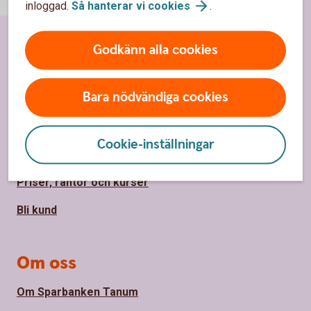
inloggad.
Så hanterar vi
cookies
.
Godkänn alla cookies
Sidfot
Hitta snabbt
Bara nödvändiga cookies
Kundservice
Spärrhjälp
Cookie-inställningar
Mobilt BankID
Priser, räntor och kurser
Bli kund
Om oss
Om Sparbanken Tanum