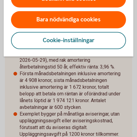
Bara nödvändiga cookies
Räkneexempel bolån
Cookie-inställningar
Ett lånebelopp på 1 000 000 kronor, till 3,89 %
ränta (3 mån bunden, listränta senast ändrad
2026-05-29), med rak amortering
återbetalningstid 50 år, effektiv ränta: 3,96 %.
Första månadsbetalningen inklusive amortering
är 4 908 kronor, sista månadsbetalningen
inklusive amortering är 1 672 kronor, totalt
belopp att betala om räntan är oförändrad under
lånets löptid är 1 974 121 kronor. Antalet
avbetalningar är 600 stycken.
Exemplet bygger på månatliga aviseringar, utan
uppläggningsavgift eller aviseringskostnad,
förutsatt att du aviseras digitalt.
Uppläggningsavgift på 1200 kronor tillkommer.