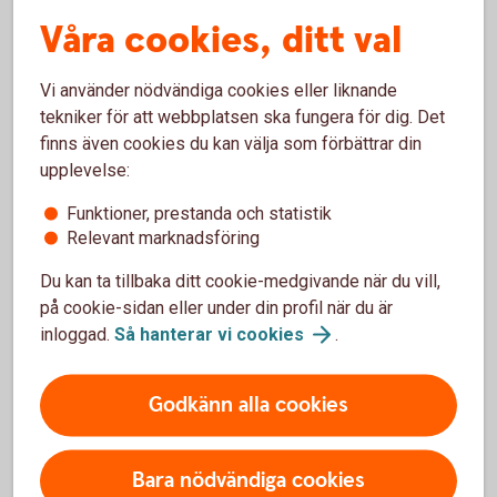
Våra cookies, ditt val
Hållbarhet i
fonder
Swedbank Roburs
hållbarhetsarbete
Vi använder nödvändiga cookies eller liknande
tekniker för att webbplatsen ska fungera för dig. Det
finns även cookies du kan välja som förbättrar din
upplevelse:
Fondinspiration
Funktioner, prestanda och statistik
Relevant marknadsföring
Du kan ta tillbaka ditt cookie-medgivande när du vill,
Aktiellt
på cookie-sidan eller under din profil när du är
inloggad.
Så hanterar vi
cookies
.
Dagliga bolagsanalyser, börskommentarer,
aktierekommendationer, förvaltarkommentarer och
tips runt pension och privatekonomi.
Godkänn alla cookies
Aktiellt
(swedbank-aktiellt.se)
Bara nödvändiga cookies