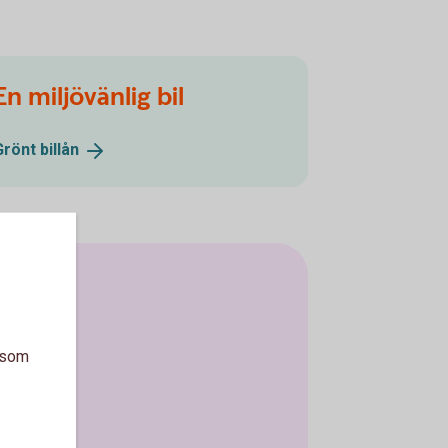
En miljövänlig bil
Grönt
billån
a som