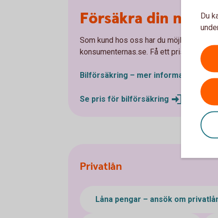
Försäkra din nya bi
Du ka
under
Som kund hos oss har du möjlighet att te
konsumenternas.se. Få ett pris och teckna
Bilförsäkring – mer
information
Se pris för
bilförsäkring
Privatlån
Låna pengar – ansök om privatlå