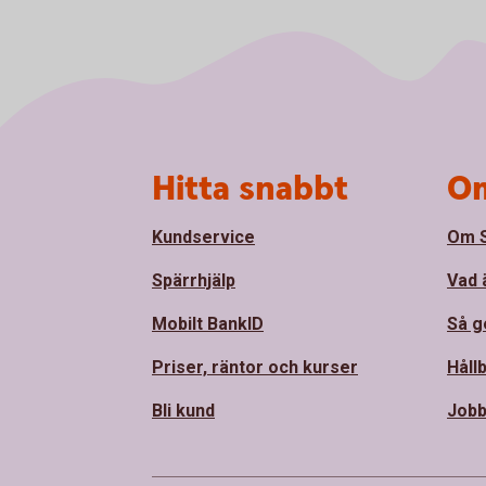
Sidfot
Hitta snabbt
Om
Kundservice
Om 
Spärrhjälp
Vad 
Mobilt BankID
Så ge
Priser, räntor och kurser
Håll
Bli kund
Jobb