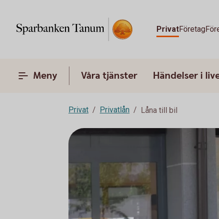
Privat
Företag
För
Meny
Våra tjänster
Händelser i liv
Privat
Privatlån
Låna till bil