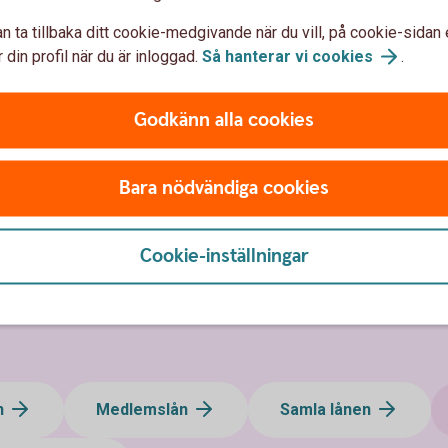
l hos oss
n ta tillbaka ditt cookie-medgivande när du vill, på cookie-sidan 
 din profil när du är inloggad.
Så hanterar vi
cookies
.
ckna en av Sveriges bästa bilförsäkringar enligt
 direkt i din app eller internetbank.
Godkänn alla cookies
Bara nödvändiga cookies
Cookie-inställningar
n
Medlemslån
Samla lånen