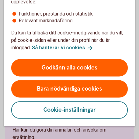
upplevelse:
Villa eller Hem (ej Fritidshus) i kombination med
försäkringen Bil, Lätt lastbil eller Husbil.
Funktioner, prestanda och statistik
Relevant marknadsföring
Du kan ta tillbaka ditt cookie-medgivande när du vill,
på cookie-sidan eller under din profil när du är
inloggad.
Så hanterar vi
cookies
.
Godkänn alla cookies
Anmäl skada
Bara nödvändiga cookies
Cookie-inställningar
Har olyckan varit framme?
Här kan du göra din anmälan och ansöka om
ersättning.