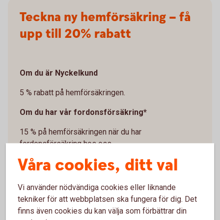
Teckna ny hemförsäkring – få
upp till 20% rabatt
Om du är Nyckelkund
5 % rabatt på hemförsäkringen.
Om du har vår fordonsförsäkring*
15 % på hemförsäkringen när du har
fordonsförsäkring hos oss.
Våra cookies, ditt val
Exempel: Som Nyckelkund med bilförsäkring får du
20 % rabatt om du tecknar ny hemförsäkring.
Rabatten visas när du är inloggad i internetbank eller
Vi använder nödvändiga cookies eller liknande
app och klickar på ”Se pris”.
tekniker för att webbplatsen ska fungera för dig. Det
finns även cookies du kan välja som förbättrar din
*Rabatten gäller när du köper försäkringen Villahem,