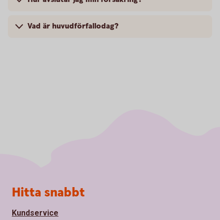
Vad är huvudförfallodag?
Sidfot
Hitta snabbt
Kundservice