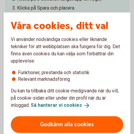
Klicka på Spara och placera.
Skriv räntefond eller obligationsfond i sökfältet.
Våra cookies, ditt val
Vi använder nödvändiga cookies eller liknande
tekniker för att webbplatsen ska fungera för dig. Det
finns även cookies du kan välja som förbättrar din
upplevelse:
Funktioner, prestanda och statistik
Investera i värdepapper
Relevant marknadsföring
Du kan ta tillbaka ditt cookie-medgivande när du vill,
Optioner och terminer
på cookie-sidan eller under din profil när du är
inloggad.
Så hanterar vi
cookies
.
Certifikat - Bull & Bear
Godkänn alla cookies
Warranter