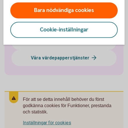
Bara nödvändiga cookies
ETF - Börshandlade fonder
Obligationer och ränteplaceringar
Cookie-inställningar
Aktielån
Våra värdepapperstjänster
För att se detta innehåll behöver du först
godkänna cookies för Funktioner, prestanda
och statistik.
Inställningar för cookies