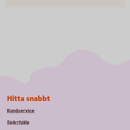
Sidfot
Hitta snabbt
Kundservice
Spärrhjälp