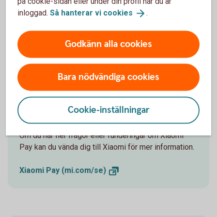
på cookie-sidan eller under din profil när du är
Kontakta
inloggad.
Så hanterar vi
cookies
.
Xiaomi
Godkänn alla cookies
Bara nödvändiga cookies
Vill du veta mer om Xiaomi
Cookie-inställningar
Pay?
Om du har fler frågor eller funderingar om Xiaomi
Pay kan du vända dig till Xiaomi för mer information.
Xiaomi Pay
(mi.com/se)