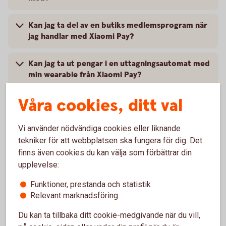
Kan jag ta del av en butiks medlemsprogram när
jag handlar med Xiaomi Pay?
Kan jag ta ut pengar i en uttagningsautomat med
min wearable från Xiaomi Pay?
Våra cookies, ditt val
Vad behöver jag göra om jag blivit av med min
wearable?
Vi använder nödvändiga cookies eller liknande
Jag har fått ett nytt kort, vad gör jag?
tekniker för att webbplatsen ska fungera för dig. Det
finns även cookies du kan välja som förbättrar din
upplevelse:
Vart vänder jag mig vid problem?
Funktioner, prestanda och statistik
Relevant marknadsföring
Du kan ta tillbaka ditt cookie-medgivande när du vill,