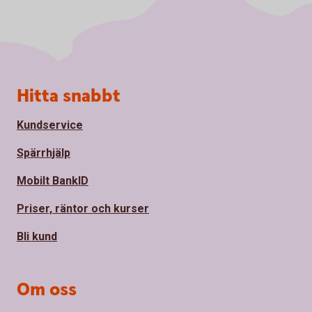
Sidfot
Hitta snabbt
Kundservice
Spärrhjälp
Mobilt BankID
Priser, räntor och kurser
Bli kund
Om oss