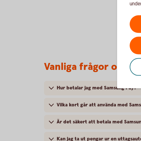
under
Vanliga frågor och 
Hur betalar jag med Samsung Pay?
Vilka kort går att använda med Sam
Är det säkert att betala med Samsu
Kan jag ta ut pengar ur en uttagsa