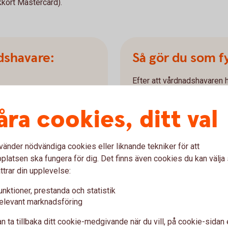
kkort Mastercard).
dshavare:
Så gör du som fyl
Efter att vårdnadshavaren 
internetbanken kan du, inom
ster i internetbanken eller
ett kort i Samsung Pay.
n.
åra cookies, ditt val
å igenom flödet.
Skaffa Samsung Pay
Öppna Samsung Pay-ap
vänder nödvändiga cookies eller liknande tekniker för att
Hos Samsung kan du läsa
latsen ska fungera för dig. Det finns även cookies du kan välj
att använda med Samsun
ttrar din upplevelse:
Skaffa Mobilt BankID
Du behöver Mobilt BankID
unktioner, prestanda och statistik
Anslut kortet och veri
elevant marknadsföring
Anslut ditt kort genom 
n ta tillbaka ditt cookie-medgivande när du vill, på cookie-sidan 
verifiera kortet med Mob