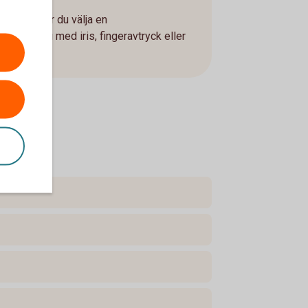
ay behöver du välja en
rifiera dig med iris, fingeravtryck eller
g Pay.