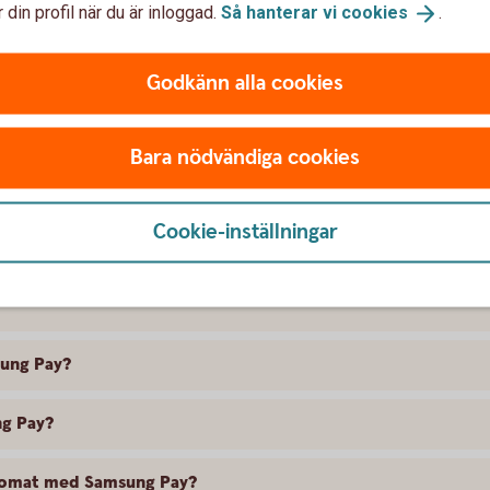
 din profil när du är inloggad.
Så hanterar vi
cookies
.
För att använda Samsung P
verifieringsmetod. Du kan ve
Godkänn alla cookies
en kod kopplad till Samsun
Bara nödvändiga cookies
svar om Samsung Pay
Cookie-inställningar
sung Pay?
ng Pay?
utomat med Samsung Pay?