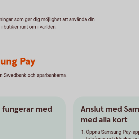
ingar som ger dig möjlighet att använda din
i butiker runt om i världen.
ung Pay
rån Swedbank och sparbankerna.
- fungerar med
Anslut med Sam
med alla kort
Öppna Samsung Pay-appe
telefoner och klockor s