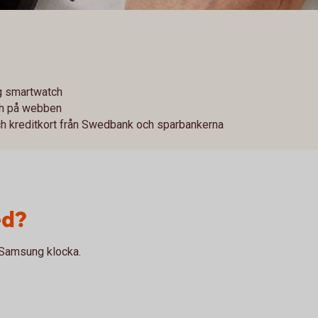
g smartwatch
och på webben
ch kreditkort från Swedbank och sparbankerna
ed?
 Samsung klocka.