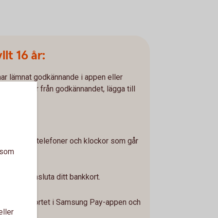
lt 16 år:
har lämnat godkännande i appen eller
 24 timmar från godkännandet, lägga till
pen.
 om vilka telefoner och klockor som går
a som
g Pay.
 för att ansluta ditt bankkort.
fiera
att scanna kortet i Samsung Pay-appen och
eller
ilt BankID.