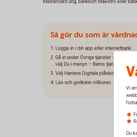
Mastercard ung, bankkort Maestro eller ban
Så gör du som är vårdna
Logga in i din app eller internetbank.
Gå in under Övriga tjänster – Barns tjän
välj Du i menyn – Barns tjänster i appe
V
Välj Hantera Digitala plånböcker och g
Läs och godkänn villkoren.
Vi an
webbp
förbä
F
R
Du ka