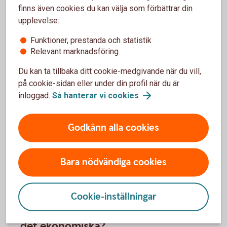
finns även cookies du kan välja som förbättrar din
och statistik.
upplevelse:
Inställningar för cookies
Funktioner, prestanda och statistik
Relevant marknadsföring
Du kan ta tillbaka ditt cookie-medgivande när du vill,
på cookie-sidan eller under din profil när du är
inloggad.
Så hanterar vi
cookies
.
Funderar du på att sälja?
Kontakta någon av våra lokala fastighetsmäklare.
Godkänn alla cookies
Lokala
fastighetsmäklare
Bara nödvändiga cookies
Cookie-inställningar
Har du sålt och behöver hjälp med
det ekonomiska?