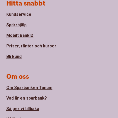
Sidfot
Hitta snabbt
Kundservice
Spärrhjälp
Mobilt BankID
Priser, räntor och kurser
Bli kund
Om oss
Om Sparbanken Tanum
Vad är en sparbank?
Så ger vi tillbaka