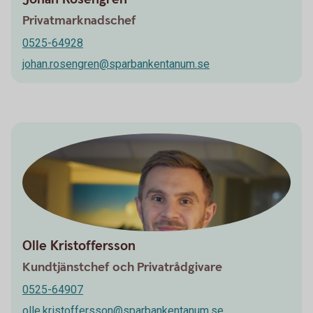
Privatmarknadschef
0525-64928
johan.rosengren@sparbankentanum.se
Olle Kristoffersson
Kundtjänstchef och Privatrådgivare
0525-64907
olle.kristoffersson@sparbankentanum.se