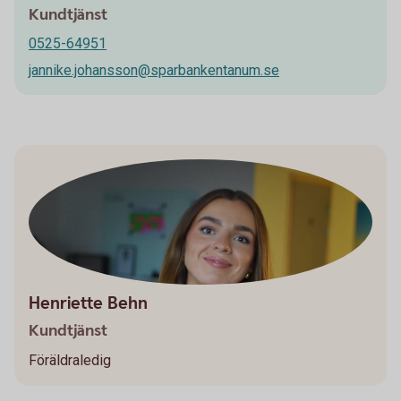
Kundtjänst
0525-64951
jannike.johansson@sparbankentanum.se
Henriette Behn
Kundtjänst
Föräldraledig