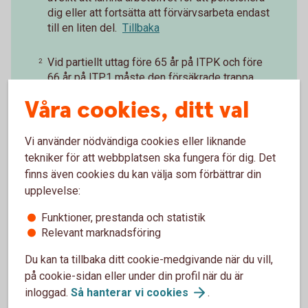
dig eller att fortsätta att förvärvsarbeta endast
till en liten del.
Tillbaka
Vid partiellt uttag före 65 år på ITPK och före
2
66 år på ITP1 måste den försäkrade trappa
ned arbetstiden i minst samma proportion
Våra cookies, ditt val
som det partiella uttaget.
Tillbaka
Vi använder nödvändiga cookies eller liknande
tekniker för att webbplatsen ska fungera för dig. Det
finns även cookies du kan välja som förbättrar din
upplevelse:
Paus i pågående
Funktioner, prestanda och statistik
pensionsutbetalning
Relevant marknadsföring
Du kan ta tillbaka ditt cookie-medgivande när du vill,
Du kan enkelt pausa din pensionsutbetalning och
på cookie-sidan eller under din profil när du är
även förkorta, förlänga eller ta bort en pågående
inloggad.
Så hanterar vi
cookies
.
paus.