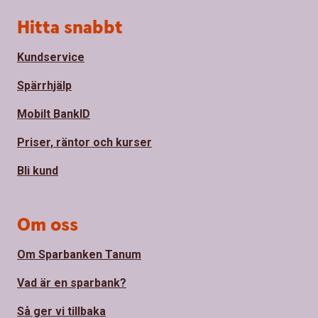
Sidfot
Hitta snabbt
Kundservice
Spärrhjälp
Mobilt BankID
Priser, räntor och kurser
Bli kund
Om oss
Om Sparbanken Tanum
Vad är en sparbank?
Så ger vi tillbaka