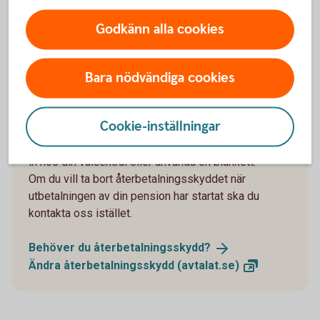
Pausa din
pensionsutbetalning
Godkänn alla cookies
Bara nödvändiga cookies
Återbetalningsskydd
Cookie-inställningar
Du kan ändra återbetalningsskydd genom att logga
in hos din valcentral eller använda en blankett.
Om du vill ta bort återbetalningsskyddet när
utbetalningen av din pension har startat ska du
kontakta oss istället.
Behöver du
återbetalningsskydd?
Ändra återbetalningsskydd
(avtalat.se)