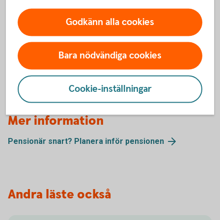
Paus i pågående pensionsutbetalning
Godkänn alla cookies
Du kan enkelt pausa din pensionsutbetalning och även
förkorta, förlänga eller ta bort en pågående paus.
Bara nödvändiga cookies
Pausa din
pensionsutbetalning
Cookie-inställningar
Mer information
Pensionär snart? Planera inför
pensionen
Andra läste också