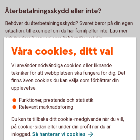
Återbetalningsskydd eller inte?
Behöver du återbetalningsskydd? Svaret beror på din egen
situation, till exempel om du har familj eller inte. Läs mer
och fundera över vad som är bäst för just dig.
Våra cookies, ditt val
Återbetalningsskydd
Vi använder nödvändiga cookies eller liknande
tekniker för att webbplatsen ska fungera för dig. Det
Skatt på pension – så funkar det
finns även cookies du kan välja som förbättrar din
upplevelse:
Har du koll på hur du betalar skatt som pensionär? Vad du
kan påverka själv och inte? Vi reder ut hur det funkar med
Funktioner, prestanda och statistik
Relevant marknadsföring
skatt på pension.
Du kan ta tillbaka ditt cookie-medgivande när du vill,
Skatt på
pension
på cookie-sidan eller under din profil när du är
inloggad.
Så hanterar vi
cookies
.