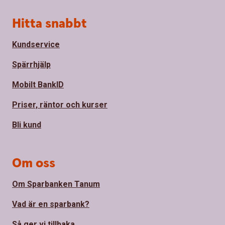
Sidfot
Hitta snabbt
Kundservice
Spärrhjälp
Mobilt BankID
Priser, räntor och kurser
Bli kund
Om oss
Om Sparbanken Tanum
Vad är en sparbank?
Så ger vi tillbaka