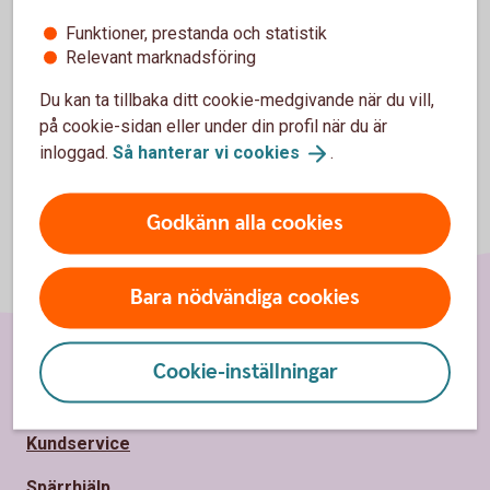
Blankett för utbetalning (pdf)
Funktioner, prestanda och statistik
Relevant marknadsföring
Du kan ta tillbaka ditt cookie-medgivande när du vill,
på cookie-sidan eller under din profil när du är
inloggad.
Så hanterar vi
cookies
.
Godkänn alla cookies
Bara nödvändiga cookies
Cookie-inställningar
Sidfot
Hitta snabbt
Kundservice
Spärrhjälp