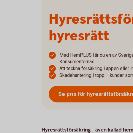
Hyresrätts­f
hyresrätt
Med HemPLUS får du en av Sveriges
Konsumenternas
Att teckna försäkring i appen eller 
Skadehantering i topp – kunder som
Se pris för
hyresrättsförsäkr
Hyresrättsförsäkring - även kallad hem