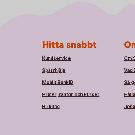
Sidfot
Hitta snabbt
Om
Kundservice
Om 
Spärrhjälp
Vad 
Mobilt BankID
Så ge
Priser, räntor och kurser
Håll
Bli kund
Jobb