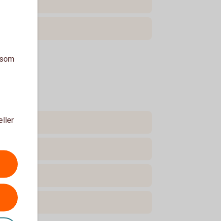
a som
eller