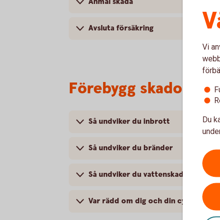
Anmäl skada
V
Avsluta försäkring
Vi an
webbp
förbä
Förebygg skador
F
R
Du ka
Så undviker du inbrott
under
Så undviker du bränder
Så undviker du vattenskador
Var rädd om dig och din cykel