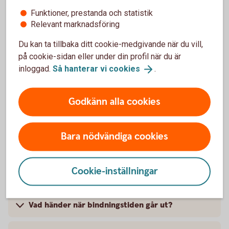
Funktioner, prestanda och statistik
Hur påverkas min boendeekonomi av ändrat
Relevant marknadsföring
ränteläge?
Du kan ta tillbaka ditt cookie-medgivande när du vill,
på cookie-sidan eller under din profil när du är
När ska jag binda eller inte binda?
inloggad.
Så hanterar vi
cookies
.
Hur vet jag om det är rätt att binda räntan?
Godkänn alla cookies
Kan jag binda räntan själv?
Bara nödvändiga cookies
Cookie-inställningar
Vad händer sen?
Vad händer när bindningstiden går ut?