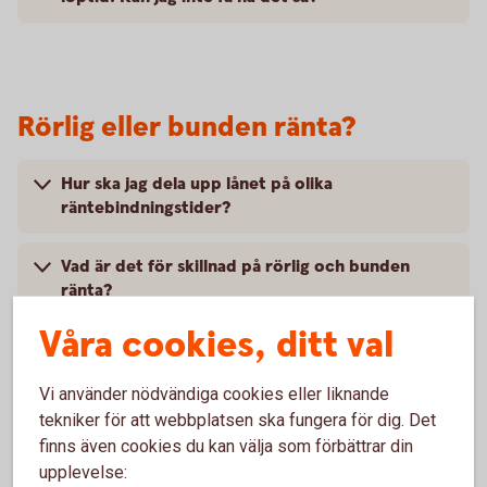
Rörlig eller bunden ränta?
Hur ska jag dela upp lånet på olika
räntebindningstider?
Vad är det för skillnad på rörlig och bunden
ränta?
Våra cookies, ditt val
Är inte rörlig ränta alltid mest fördelaktig?
Vi använder nödvändiga cookies eller liknande
tekniker för att webbplatsen ska fungera för dig. Det
finns även cookies du kan välja som förbättrar din
Hur ska jag tänka om ränteläget?
upplevelse: