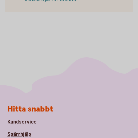
Sidfot
Hitta snabbt
Kundservice
Spärrhjälp