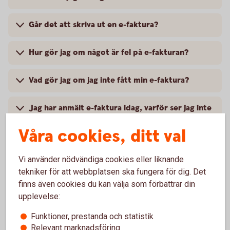
Går det att skriva ut en e-faktura?
Hur gör jag om något är fel på e-fakturan?
Vad gör jag om jag inte fått min e-faktura?
Jag har anmält e-faktura idag, varför ser jag inte
det i översikten?
Våra cookies, ditt val
Har jag betalat den här e-fakturan?
Vi använder nödvändiga cookies eller liknande
tekniker för att webbplatsen ska fungera för dig. Det
Kan jag avbryta en betalning för en e-faktura?
finns även cookies du kan välja som förbättrar din
upplevelse:
Hur ändrar jag konto för e-faktura?
Funktioner, prestanda och statistik
Relevant marknadsföring