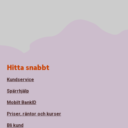
Sidfot
Hitta snabbt
Kundservice
Spärrhjälp
Mobilt BankID
Priser, räntor och kurser
Bli kund