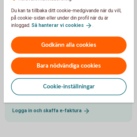
Jag kan inte se min e-faktura när jag trycker på
Visa
Du kan ta tillbaka ditt cookie-medgivande när du vill,
på cookie-sidan eller under din profil när du är
Varför kan jag inte anmäla mig till e-faktura?
inloggad.
Så hanterar vi
cookies
.
Vad händer om företaget inte accepterar min
Godkänn alla cookies
anmälan?
Bara nödvändiga cookies
Skaffa e-faktura
Cookie-inställningar
Få överblick över dina räkningar.
Logga in och skaffa
e-faktura