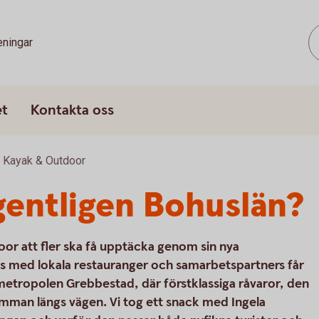
eningar
et
Kontakta oss
n Kayak & Outdoor
gentligen Bohuslän?
oor att fler ska få upptäcka genom sin nya
s med lokala restauranger och samarbetspartners får
etropolen Grebbestad, där förstklassiga råvaror, den
samman längs vägen. Vi tog ett snack med Ingela