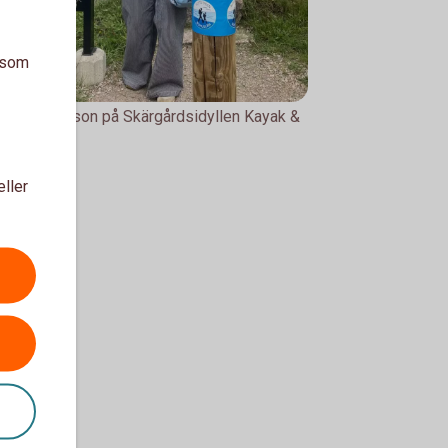
a som
la Holgersson på Skärgårdsidyllen Kayak &
door
eller