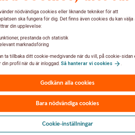
en, drycken, historien, kulturen, fantastiska
vänder nödvändiga cookies eller liknande tekniker för att
st våra hjärtan! Det som också gör
latsen ska fungera för dig. Det finns även cookies du kan välj
r den tid på året när vi vill ha mer liv i
ttrar din upplevelse:
ren dessutom är som allra bäst."
Inge
unktioner, prestanda och statistik
Out
elevant marknadsföring
av Grebbestads historia som speglar stora
ett lättsamt sätt, ackompanjerat med
n ta tillbaka ditt cookie-medgivande när du vill, på cookie-sidan 
isket och våra fiskare få ta den stora plats
 din profil när du är inloggad.
Så hanterar vi
cookies
.
ra mest?
Godkänn alla cookies
 sinne tror jag uppskattar turen allra mest.
isk och skaldjur, men man behöver absolut
Bara nödvändiga cookies
r och företag som vill göra något
Cookie-inställningar
n bestämmer själv. Man behöver dock förboka