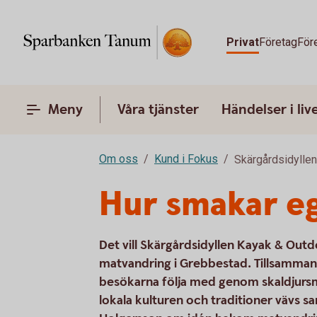
Privat
Företag
För
Meny
Våra tjänster
Händelser i liv
Om oss
Kund i Fokus
Skärgårdsidylle
Hur smakar e
Det vill Skärgårdsidyllen Kayak & Outd
matvandring i Grebbestad. Tillsamman
besökarna följa med genom skaldjursm
lokala kulturen och traditioner vävs 