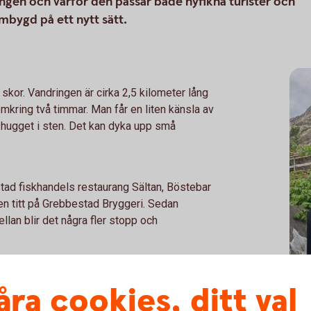
en och varför den passar både nyfikna turister och
mbygd på ett nytt sätt.
kor. Vandringen är cirka 2,5 kilometer lång
kring två timmar. Man får en liten känsla av
 hugget i sten. Det kan dyka upp små
stad fiskhandels restaurang Sältan, Böstebar
n titt på Grebbestad Bryggeri. Sedan
llan blir det några fler stopp och
 Skärgårdsidyllen arrangerar och guidar."
åra cookies, ditt val