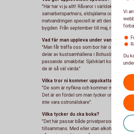
"Här har vi ju allt! Råvaror i världsklass, mat
Vi an
samarbetspartners, eldsjälarna och inte min
webbp
matvandringen speciell är att den erbjuds unde
förbä
bygden. Från september till maj, när skaldju
F
Vad får man uppleva under vandringen?
R
"Man får träffa oss som bor här och ta del 
delar av kustsamhällena i Bohuslän. Allt på 
Du ka
passande smakbitar. Självklart kommer även f
under
de är så väl värda."
Vilka tror ni kommer uppskatta detta all
"De som är nyfikna och kommer med ett öppet
Det är en fördel om man tycker om sjömat, f
inte vara ostronälskare".
Vilka tycker du ska boka?
"Det här passar både privatpersoner, gruppe
tillsammans. Med eller utan alkohol, gäste