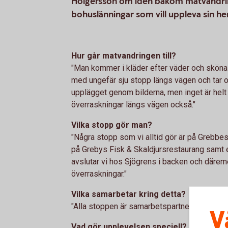
Holgersson om idén bakom matvandring
bohuslänningar som vill uppleva sin he
Hur går matvandringen till?
"Man kommer i kläder efter väder och sköna s
med ungefär sju stopp längs vägen och tar om
upplägget genom bilderna, men inget är helt
överraskningar längs vägen också."
Vilka stopp gör man?
"Några stopp som vi alltid gör är på Grebbe
på Grebys Fisk & Skaldjursrestaurang samt e
avslutar vi hos Sjögrens i backen och däreme
överraskningar."
Vilka samarbetar kring detta?
"Alla stoppen är samarbetspartners och vi på
V
Vad gör upplevelsen speciell?