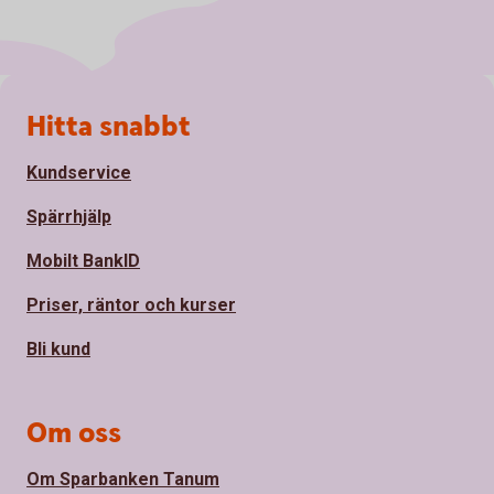
Sidfot
Hitta snabbt
Kundservice
Spärrhjälp
Mobilt BankID
Priser, räntor och kurser
Bli kund
Om oss
Om Sparbanken Tanum