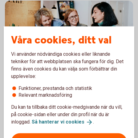
Våra cookies, ditt val
Vi använder nödvändiga cookies eller liknande
tekniker för att webbplatsen ska fungera för dig. Det
finns även cookies du kan välja som förbättrar din
Få hjälp med det juridiska
upplevelse:
Boka tid för rådgivning och få hjälp i olika
Funktioner, prestanda och statistik
situationer, till exempel starta, äga och överlåta
Relevant marknadsföring
företag.
Du kan ta tillbaka ditt cookie-medgivande när du vill,
Gör en behovsanalys för att se vilka avtal ert
företag behöver.
på cookie-sidan eller under din profil när du är
Skriv företagsavtal själva online eller
inloggad.
Så hanterar vi
cookies
.
tillsammans med en jurist.