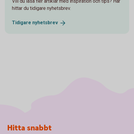
Vill du läsa fler artiklar med inspiration och tips? Här
hittar du tidigare nyhetsbrev.
Tidigare
nyhetsbrev
Sidfot
Hitta snabbt