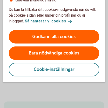
Relevant marknadsföring
ändå behålla samma bankgironummer.
Du kan ta tillbaka ditt cookie-medgivande när du vill,
Bankgiro
på cookie-sidan eller under din profil när du är
inloggad.
Så hanterar vi
cookies
.
Kontoinformation
Godkänn alla cookies
Vi erbjuder färdiga rapporter och möjlighet till att skapa
egna rapporter som kan exporteras till ekonomisystemet.
Bara nödvändiga cookies
Flera sök- och sorteringsfunktioner som underlättar det
dagliga arbetet.
Cookie-inställningar
Kontoinformation