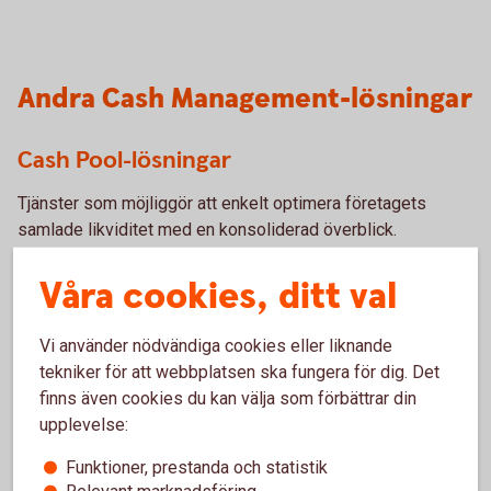
Andra Cash Management-lösningar
Cash Pool-lösningar
Tjänster som möjliggör att enkelt optimera företagets
samlade likviditet med en konsoliderad överblick.
Våra cookies, ditt val
Koncernkonto
Cash Pool
Solution
Vi använder nödvändiga cookies eller liknande
tekniker för att webbplatsen ska fungera för dig. Det
Bankgironummer
finns även cookies du kan välja som förbättrar din
upplevelse:
Ditt företags bankgironummer är allt dina kunder behöver
Funktioner, prestanda och statistik
för att betala dina fakturor. Du kan enkelt byta konto men