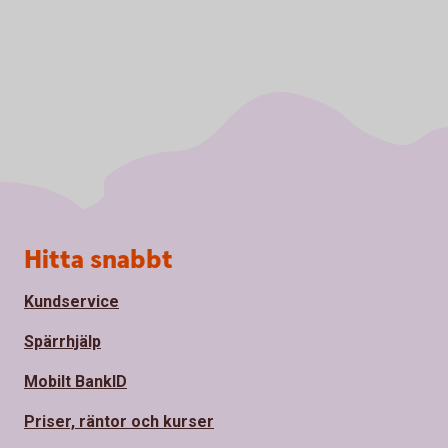
Sidfot
Hitta snabbt
Kundservice
Spärrhjälp
Mobilt BankID
Priser, räntor och kurser