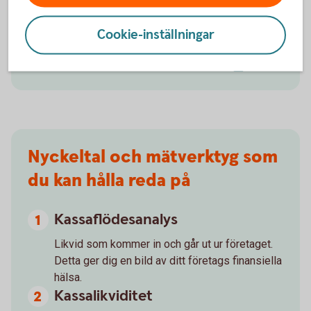
marknadshändelser – ta del av vår analys.
Cookie-inställningar
Swedbank
Insikt
Swedbank Makrosnack, podd
(Spotify)
Nyckeltal och mätverktyg som
du kan hålla reda på
Kassaflödesanalys
Likvid som kommer in och går ut ur företaget.
Detta ger dig en bild av ditt företags finansiella
hälsa.
Kassalikviditet