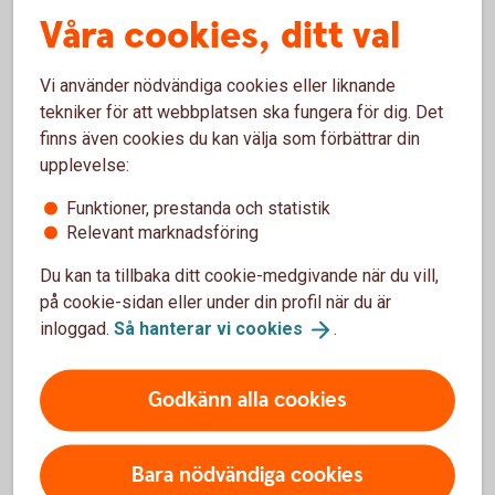
Våra cookies, ditt val
Vi använder nödvändiga cookies eller liknande
Få kontroll över företagets
tekniker för att webbplatsen ska fungera för dig. Det
likvida medel
finns även cookies du kan välja som förbättrar din
upplevelse:
Effektiv likviditetsplanering kan på ett avgörande
Funktioner, prestanda och statistik
sätt bidra till ditt företags lönsamhet och vi har flera
Relevant marknadsföring
verktyg för olika behov.
Du kan ta tillbaka ditt cookie-medgivande när du vill,
Likviditetsplanering
på cookie-sidan eller under din profil när du är
inloggad.
Så hanterar vi
cookies
.
Godkänn alla cookies
Analys och omvärldsbevakning
Bara nödvändiga cookies
Konjunkturrapporter, investeringsstrategi och