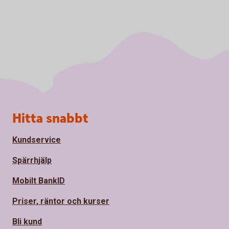
Sidfot
Hitta snabbt
Kundservice
Spärrhjälp
Mobilt BankID
Priser, räntor och kurser
Bli kund