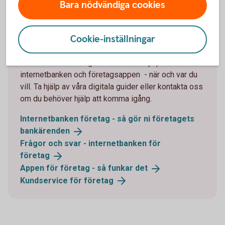
Bara nödvändiga cookies
Sköt dina bankärenden digitalt
Cookie-inställningar
eller med personlig hjälp
Förenkla dina vardagsärenden med hjälp av
internetbanken och företagsappen - när och var du
vill. Ta hjälp av våra digitala guider eller kontakta oss
om du behöver hjälp att komma igång.
Internetbanken företag - så gör ni företagets
bankärenden
Frågor och svar - internetbanken för
företag
Appen för företag - så funkar
det
Kundservice för
företag