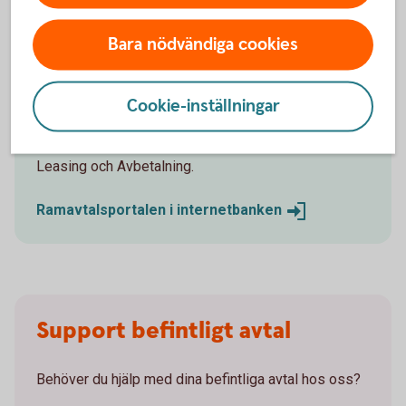
Följ status på dina ärenden digitalt, ladda ner
rapporter och administrera användare.
Bara nödvändiga cookies
Digital signering av dokument gör processen
både smidigare och tryggare.
Frigör tid med kortare ledtider.
Cookie-inställningar
Du som redan har åtkomst når portalen genom att
klicka på Logga in – Objektfinansiering – Portal
Leasing och Avbetalning.
Ramavtalsportalen i
internetbanken
Support befintligt avtal
Behöver du hjälp med dina befintliga avtal hos oss?