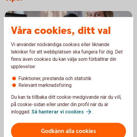
Våra cookies, ditt val
Vi använder nödvändiga cookies eller liknande
tekniker för att webbplatsen ska fungera för dig. Det
finns även cookies du kan välja som förbättrar din
upplevelse:
Funktioner, prestanda och statistik
Ramavtalsportalen – för dig med
Relevant marknadsföring
ramavtal inom leasing
Du kan ta tillbaka ditt cookie-medgivande när du vill,
på cookie-sidan eller under din profil när du är
Ramavtalsportalen gör hanteringen av
inloggad.
Så hanterar vi
cookies
.
leasingärenden enklare, smidigare och mer
effektiv.
Godkänn alla cookies
Information och funktioner samlat på ett ställe.