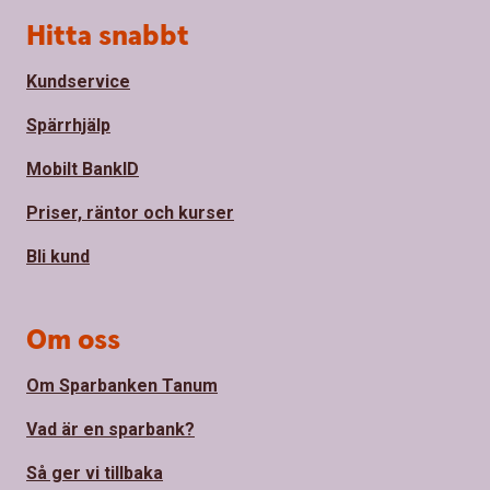
Sidfot
Hitta snabbt
Kundservice
Spärrhjälp
Mobilt BankID
Priser, räntor och kurser
Bli kund
Om oss
Om Sparbanken Tanum
Vad är en sparbank?
Så ger vi tillbaka