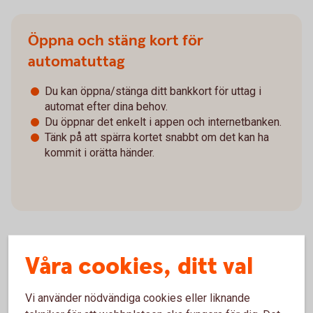
Öppna och stäng kort för
automatuttag
Du kan öppna/stänga ditt bankkort för uttag i
automat efter dina behov.
Du öppnar det enkelt i appen och internetbanken.
Tänk på att spärra kortet snabbt om det kan ha
kommit i orätta händer.
Våra cookies, ditt val
Så öppnar/stänger du kort för automatuttag
Vi använder nödvändiga cookies eller liknande