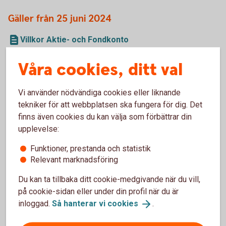
Gäller från 25 juni 2024
Villkor Aktie- och Fondkonto
Våra cookies, ditt val
ISK
Vi använder nödvändiga cookies eller liknande
tekniker för att webbplatsen ska fungera för dig. Det
Gäller från 24 juni 2024
finns även cookies du kan välja som förbättrar din
upplevelse:
Villkor Investeringssparkonto (ISK)
Villkor för Investeringssparkonto (ISK) Fond (pdf)
Funktioner, prestanda och statistik
Relevant marknadsföring
Villkor Aktie- och Fondkonto (pdf)
Du kan ta tillbaka ditt cookie-medgivande när du vill,
på cookie-sidan eller under din profil när du är
IPS
inloggad.
Så hanterar vi
cookies
.