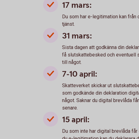
17 mars:
Du som har e-legitimation kan från 
tjänst.
31 mars:
Sista dagen att godkänna din deklara
få slutskattebesked och eventuell sk
till något.
7-10 april:
Skatteverket skickar ut slutskattebe
som godkände din deklaration digital
något. Saknar du digital brevlåda 
senare.
15 april:
Du som inte har digital brevlåda får
du e-legitimation kan du deklarera di