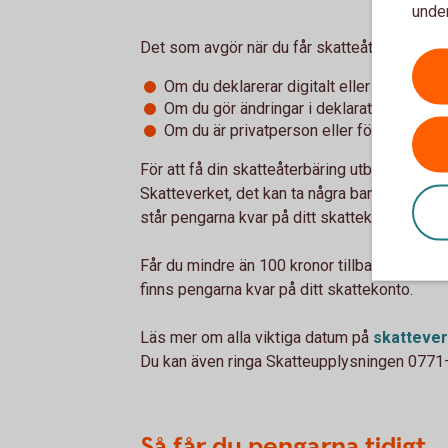
under
Det som avgör när du får skatteåterbäringen 
Om du deklarerar digitalt eller på papper
Om du gör ändringar i deklarationen
Om du är privatperson eller företagare
För att få din skatteåterbäring utbetald auto
Skatteverket, det kan ta några bankdagar att 
står pengarna kvar på ditt skattekonto.
Får du mindre än 100 kronor tillbaka i skatteå
finns pengarna kvar på ditt skattekonto.
Läs mer om alla viktiga datum på
skattever
Du kan även ringa Skatteupplysningen 0771–
Så får du pengarna tidigt