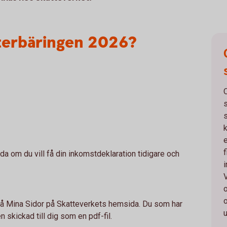
terbäringen 2026?
s
e
f
åda om du vill få din inkomstdeklaration tidigare och
V
g på Mina Sidor på Skatteverkets hemsida. Du som har
n skickad till dig som en pdf-fil.