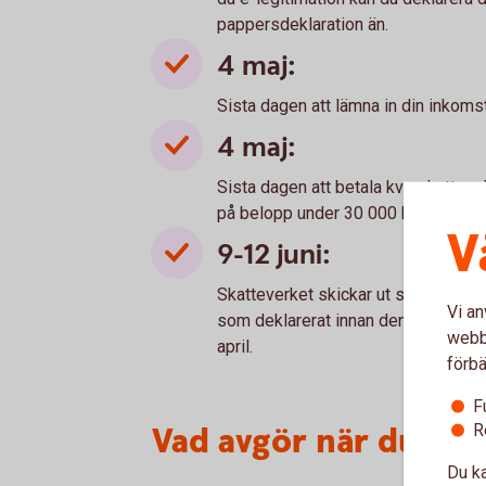
pappersdeklaration än.
4 maj:
Sista dagen att lämna in din inkoms
4 maj:
Sista dagen att betala kvarskatt un
på belopp under 30 000 kr börjar rä
V
9-12 juni:
Skatteverket skickar ut slutskattebe
Vi an
som deklarerat innan den 4 maj digit
webbp
april.
förbä
F
Vad avgör när du får
R
Du ka