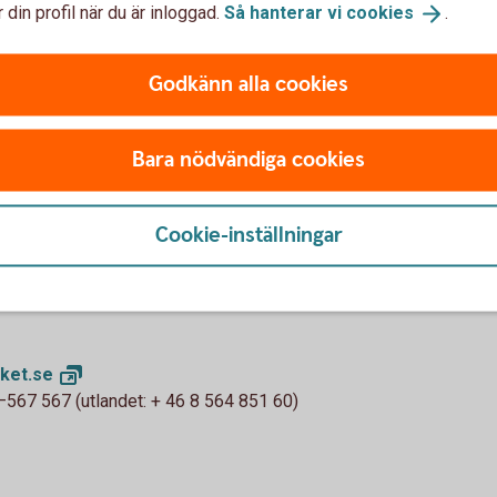
 din profil när du är inloggad.
Så hanterar vi
cookies
.
är bland annat:
Godkänn alla cookies
Bara nödvändiga cookies
matiskt behöver du ha anmält ett konto till
f
få det registrerat. Om du inte anmält konto
Cookie-inställningar
terbäring betalas pengarna inte ut. I stället
ket.
se
567 567 (utlandet: + 46 8 564 851 60)