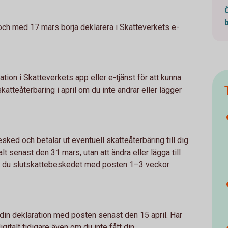
och med 17 mars börja deklarera i Skatteverkets e-
tion i Skatteverkets app eller e-tjänst för att kunna
atteåterbäring i april om du inte ändrar eller lägger
sked och betalar ut eventuell skatteåterbäring till dig
t senast den 31 mars, utan att ändra eller lägga till
får du slutskattebeskedet med posten 1–3 veckor
 din deklaration med posten senast den 15 april. Har
gitalt tidigare även om du inte fått din