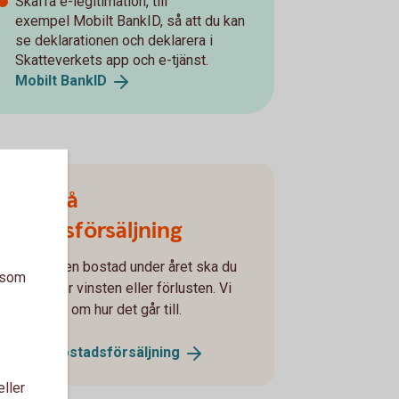
Skaffa e-legitimation, till
exempel Mobilt BankID, så att du kan
se deklarationen och deklarera i
Skatteverkets app och e-tjänst.
Mobilt
BankID
Skatt på
bostadsförsäljning
Om du sålt en bostad under året ska du
a som
eklarera för vinsten eller förlusten. Vi
örklarar allt om hur det går till.
Skatt på
bostadsförsäljning
eller