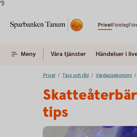
"]}
Privat
Företag
För
Meny
Våra tjänster
Händelser i liv
Privat
Tips och råd
Vardagsekonomi
Skatteåterbär
tips