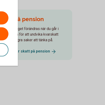
Skatt på pension
Skatteavdraget förändras när du går i
pension och för att undvika kvarskatt
inns det några saker att tänka på.
Så fungerar skatt på
pension