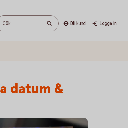
Sök
Bli kund
Logga in
ga datum &