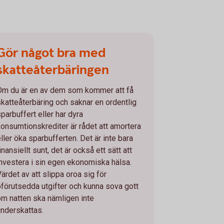
Gör något bra med
skatteåterbäringen
Om du är en av dem som kommer att få
skatteåterbäring och saknar en ordentlig
parbuffert eller har dyra
konsumtionskrediter är rådet att amortera
ller öka sparbufferten. Det är inte bara
inansiellt sunt, det är också ett sätt att
investera i sin egen ekonomiska hälsa.
ärdet av att slippa oroa sig för
oförutsedda utgifter och kunna sova gott
om natten ska nämligen inte
underskattas.