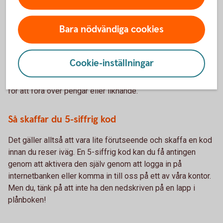
Personlig kod
Bara nödvändiga cookies
Behöver du identifiera dig i våra telefontjänster men är utan
både BankID och dosa? Då kan du använda en personlig 5-
Cookie-inställningar
siffrig kod. Den kan du dock bara skaffa genom att kunna
identifiera dig, men när du väl har den behövs inget annat
för att föra över pengar eller liknande.
Så skaffar du 5-siffrig kod
Det gäller alltså att vara lite förutseende och skaffa en kod
innan du reser iväg. En 5-siffrig kod kan du få antingen
genom att aktivera den själv genom att logga in på
internetbanken eller komma in till oss på ett av våra kontor.
Men du, tänk på att inte ha den nedskriven på en lapp i
plånboken!