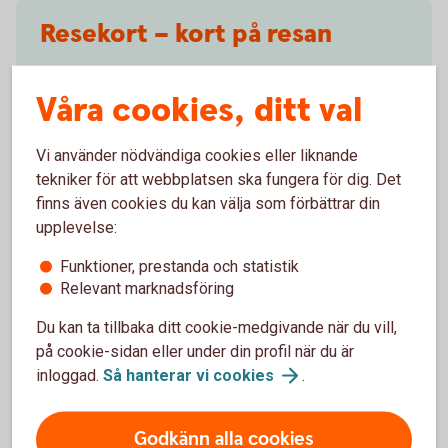
Resekort – kort på resan
Att använda kort när du betalar eller behöver ta ut
Våra cookies, ditt val
kontanter i utlandet är enkelt och bekvämt. Skaffa ett
resekort.
Vi använder nödvändiga cookies eller liknande
Kort på
resan
tekniker för att webbplatsen ska fungera för dig. Det
finns även cookies du kan välja som förbättrar din
upplevelse:
Funktioner, prestanda och statistik
Vad händer om du tappar mobil
Relevant marknadsföring
med BankID?
Du kan ta tillbaka ditt cookie-medgivande när du vill,
på cookie-sidan eller under din profil när du är
Har du tappat mobilen med BankID kan du kontakta vår
inloggad.
Så hanterar vi
cookies
.
spärrservice dygnet runt så hjälper vi dig. Du kan också
spärra själv via internetbanken (om du identifierar dig med
dosa).
Godkänn alla cookies