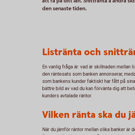
att få på ditt lån. Snittränta å andra 
den senaste tiden.
Listränta och snitträ
En vanlig fråga är: vad är skillnaden mellan l
den räntesats som banken annonserar, medan
som bankens kunder faktiskt har fått på sina 
bättre bild av vad du kan förvänta dig att b
kunders avtalade räntor.
Vilken ränta ska du 
När du jämför räntor mellan olika banker är det 