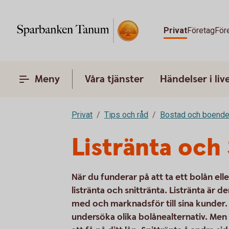
Privat
Företag
För
Meny
Våra tjänster
Händelser i liv
Privat
Tips och råd
Bostad och boend
Listränta och 
När du funderar på att ta ett bolån ell
listränta och snittränta. Listränta är d
med och marknadsför till sina kunder. 
undersöka olika bolånealternativ. Men 