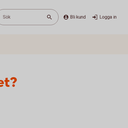
Sök
Bli kund
Logga in
et?