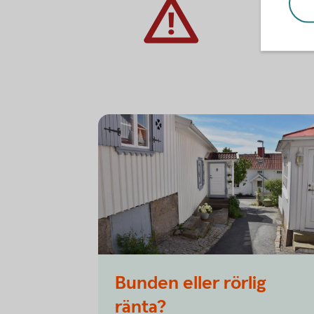
Bunden eller rörlig
ränta?