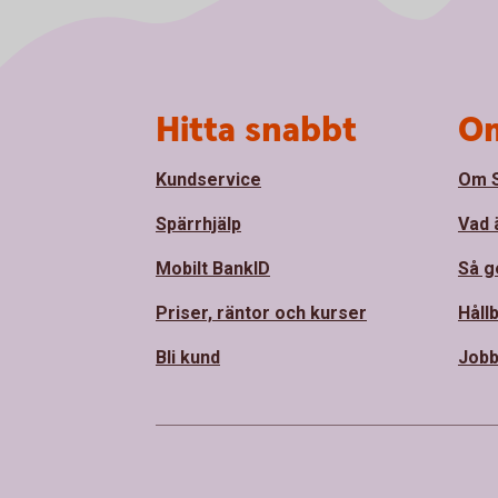
Sidfot
Hitta snabbt
Om
Kundservice
Om 
Spärrhjälp
Vad 
Mobilt BankID
Så ge
Priser, räntor och kurser
Håll
Bli kund
Jobb