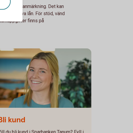
en betalningsanmärkning. Det kan
ng och få nya lån. För stöd, vänd
taktuppgifter finns på
line Zeedigh
Bli kund
Vill du bli kund i Sparbanken Tanum? Fyll i