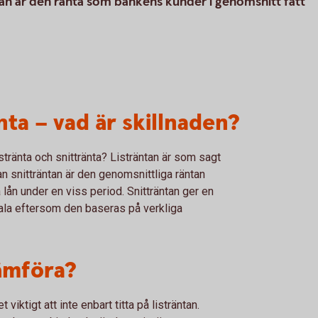
sidan är den ränta som bankens kunder i genomsnitt fått
nta – vad är skillnaden?
istränta och snittränta? Listräntan är som sagt
 snitträntan är den genomsnittliga räntan
lån under en viss period. Snitträntan ger en
etala eftersom den baseras på verkliga
jämföra?
viktigt att inte enbart titta på listräntan.