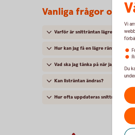
V
Vanliga frågor och sv
Vi an
webbp
Varför är snitträntan lägre än listrän
förbä
Hur kan jag få en lägre ränta på mitt
F
R
Vad ska jag tänka på när jag jämför 
Du ka
under
Kan listräntan ändras?
Hur ofta uppdateras snitträntorna?