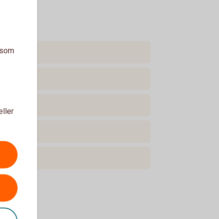
a som
eller