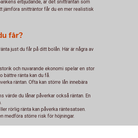
bankens erbjudande, är det snitträntan som
t jämföra snitträntor får du en mer realistisk
du får?
änta just du får på ditt bolån. Här är några av
torik och nuvarande ekonomi spelar en stor
to bättre ränta kan du få.
åverka räntan. Ofta kan större lån innebära
ns värde du lånar påverkar också räntan. En
.
eller rörlig ränta kan påverka räntesatsen.
en medföra större risk för höjningar.