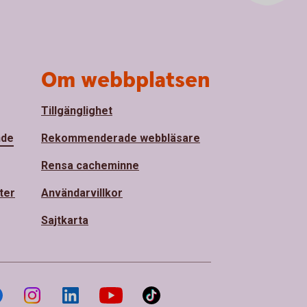
Om webbplatsen
Tillgänglighet
nde
Rekommenderade webbläsare
Rensa cacheminne
ter
Användarvillkor
Sajtkarta