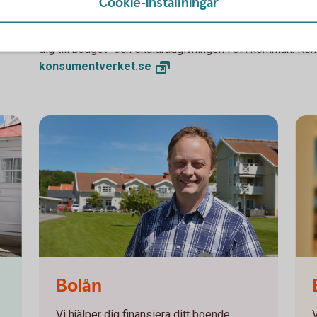
Cookie-inställningar
Om du inte kan betala tillbaka skulden i tid riskerar du 
leda till svårigheter att få hyra bostad, teckna abonnema
dig till budget- och skuldrådgivningen i din kommun. Kon
konsumentverket.
se
Kenth Andersson
Caro
Bolån
Vi hjälper dig finansiera ditt boende.