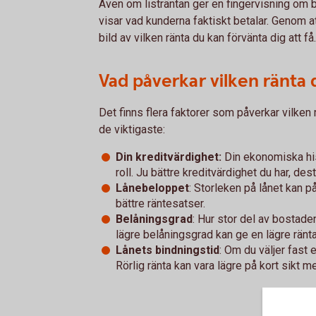
Även om listräntan ger en fingervisning om 
visar vad kunderna faktiskt betalar. Genom at
bild av vilken ränta du kan förvänta dig att få.
Vad påverkar vilken ränta 
Det finns flera faktorer som påverkar vilken r
de viktigaste:
Din kreditvärdighet:
Din ekonomiska his
roll. Ju bättre kreditvärdighet du har, des
Lånebeloppet
: Storleken på lånet kan p
bättre räntesatser.
Belåningsgrad
: Hur stor del av bostade
lägre belåningsgrad kan ge en lägre ränta
Lånets bindningstid
: Om du väljer fast 
Rörlig ränta kan vara lägre på kort sikt m