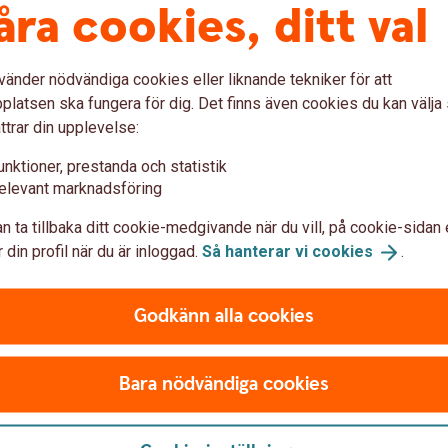
åra cookies, ditt val
ar om listränta och snittränta
vänder nödvändiga cookies eller liknande tekniker för att
latsen ska fungera för dig. Det finns även cookies du kan välj
tan?
ttrar din upplevelse:
 bolån?
unktioner, prestanda och statistik
elevant marknadsföring
bolåneräntor?
n ta tillbaka ditt cookie-medgivande när du vill, på cookie-sidan 
 din profil när du är inloggad.
Så hanterar vi
cookies
.
Godkänn alla cookies
Bara nödvändiga cookies
Att låna kostar pengar!