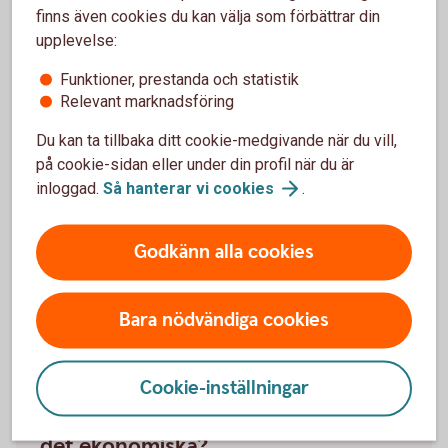
finns även cookies du kan välja som förbättrar din
och statistik.
upplevelse:
Inställningar för cookies
Funktioner, prestanda och statistik
Relevant marknadsföring
Du kan ta tillbaka ditt cookie-medgivande när du vill,
på cookie-sidan eller under din profil när du är
inloggad.
Så hanterar vi
cookies
.
Funderar du på att sälja?
Kontakta någon av våra lokala fastighetsmäklare.
Godkänn alla cookies
Lokala
fastighetsmäklare
Bara nödvändiga cookies
Cookie-inställningar
Har du sålt och behöver hjälp med
det ekonomiska?