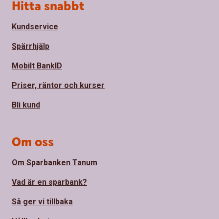
Sidfot
Hitta snabbt
Kundservice
Spärrhjälp
Mobilt BankID
Priser, räntor och kurser
Bli kund
Om oss
Om Sparbanken Tanum
Vad är en sparbank?
Så ger vi tillbaka