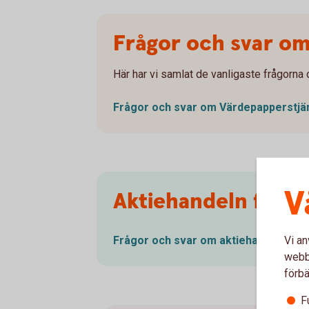
Frågor och svar o
Här har vi samlat de vanligaste frågorna
Frågor och svar om
Värdepapperstjä
V
Aktiehandeln flytta
Vi an
Frågor och svar om aktiehandel i
bör
webbp
förbä
F