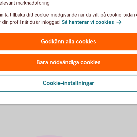
elevant marknadsföring
n ta tillbaka ditt cookie-medgivande när du vill, på cookie-sidan 
 din profil när du är inloggad.
Så hanterar vi
cookies
.
ioner
Om du har frågor
Godkänn alla cookies
Kontakta oss om våra
värd
Bara nödvändiga cookies
Cookie-inställningar