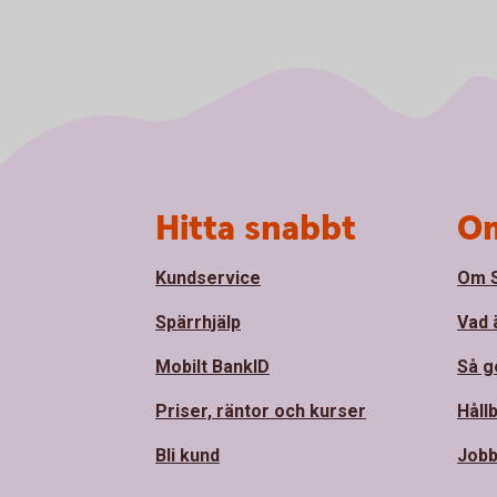
Sidfot
Hitta snabbt
Om
Kundservice
Om 
Spärrhjälp
Vad 
Mobilt BankID
Så ge
Priser, räntor och kurser
Håll
Bli kund
Jobb