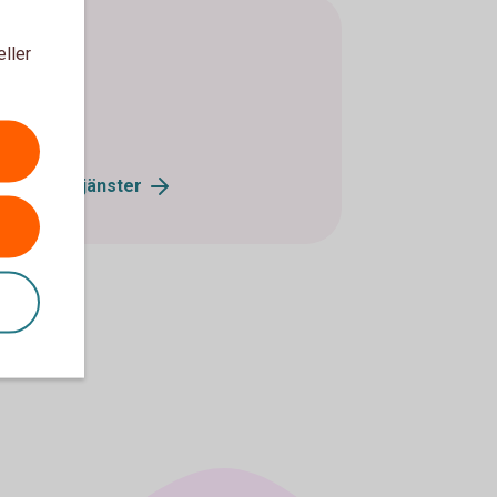
eller
epapperstjänster