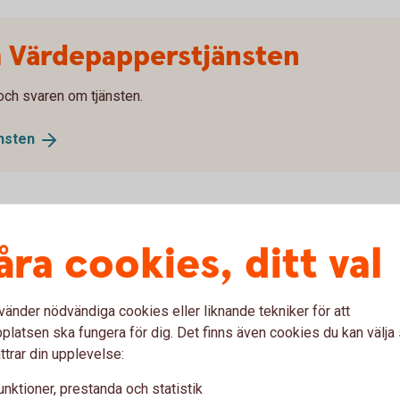
m Värdepapperstjänsten
 och svaren om tjänsten.
nsten
åra cookies, ditt val
r till nya internetbanken
vänder nödvändiga cookies eller liknande tekniker för att
sskärmen
latsen ska fungera för dig. Det finns även cookies du kan välj
ttrar din upplevelse:
unktioner, prestanda och statistik