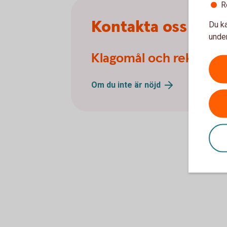
R
Kontakta oss
Du ka
under
Klagomål och reklamat
Om du inte är
nöjd