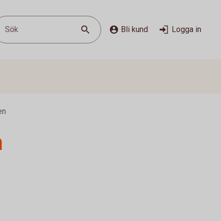
Sök
Bli kund
Logga in
en
n