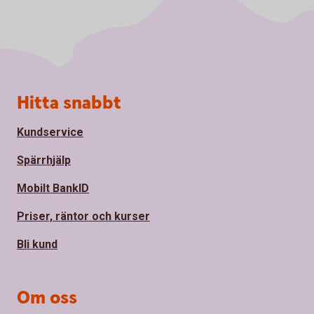
Sidfot
Hitta snabbt
Kundservice
Spärrhjälp
Mobilt BankID
Priser, räntor och kurser
Bli kund
Om oss