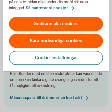
på cookie-sidan eller under din profil när du är
Månadsspara till
buffert
inloggad.
Så hanterar vi
cookies
.
Godkänn alla cookies
Jag behöver pengarna om 1–4 år –
Bara nödvändiga cookies
Spara till en bil, resa eller fest
Att spara till något som du behöver pengarna till
Cookie-inställningar
inom 1 till 5 år kan ses som en ganska kort tid och
det kan vara en bra idé att då ta relativt låg risk.
Blandfonder med en liten andel aktier kan vara en idé
om man kan tänka sig lite svängning i värdet för att
få möjlighet till avkastning.
Månadsspara till drömmar på kort
sikt