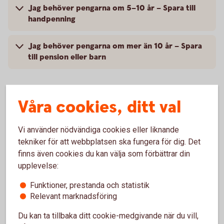
Jag behöver pengarna om 5–10 år – Spara till
handpenning
Jag behöver pengarna om mer än 10 år – Spara
till pension eller barn
Våra cookies, ditt val
Jag behöver pengarna om 1-2 år –
Spara till buffert
Vi använder nödvändiga cookies eller liknande
tekniker för att webbplatsen ska fungera för dig. Det
För att klara oplanerade utgifter som ett
finns även cookies du kan välja som förbättrar din
tandläkarbesök eller en trasig diskmaskin är det bra
upplevelse:
att ha en buffert, gärna två månadslöner efter skatt.
Funktioner, prestanda och statistik
Eftersom du kan behöva pengarna snabbt bör du ta
Relevant marknadsföring
en låg risk när du sparar till buffet. Det smidigaste är
att spara på ett konto.
Du kan ta tillbaka ditt cookie-medgivande när du vill,