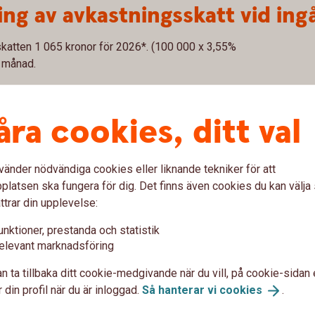
ng av avkastningsskatt vid ing
skatten 1 065 kronor för 2026*. (100 000 x 3,55%
r månad.
skatten 888 kronor för 2025. (100 000 x 2,96% x
månad.
åra cookies, ditt val
randet skattefritt upp till en grundnivå på 300 000 kr.
matiskt i inkomstdeklarationen. Avdraget gäller per
vänder nödvändiga cookies eller liknande tekniker för att
det i Kapitalförsäkring, PEPP-produkt och
latsen ska fungera för dig. Det finns även cookies du kan välj
000 kr.
ttrar din upplevelse:
aget och skatten på sidan om schablonbeskattat
unktioner, prestanda och statistik
elevant marknadsföring
n ta tillbaka ditt cookie-medgivande när du vill, på cookie-sidan 
 din profil när du är inloggad.
Så hanterar vi
cookies
.