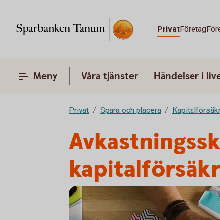
Privat
Företag
För
Meny
Våra tjänster
Händelser i liv
Privat
Spara och placera
Kapitalförsäk
Avkastningssk
kapitalförsäk