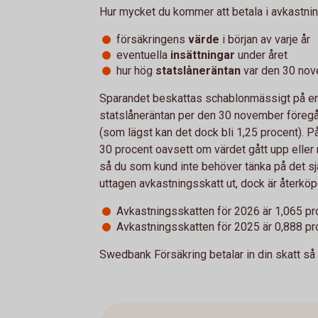
Hur mycket du kommer att betala i avkastni
försäkringens
värde
i början av varje år
eventuella
insättningar
under året
hur hög
statslåneräntan
var den 30 nov
Sparandet beskattas schablonmässigt på en 
statslåneräntan per den 30 november föregå
(som lägst kan det dock bli 1,25 procent). P
30 procent oavsett om värdet gått upp eller 
så du som kund inte behöver tänka på det sj
uttagen avkastningsskatt ut, dock är återköpet
Avkastningsskatten för 2026 är 1,065 pr
Avkastningsskatten för 2025 är 0,888 pr
Swedbank Försäkring betalar in din skatt så 