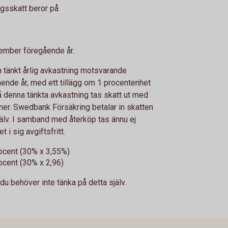
ngsskatt beror på
ember föregående år.
tänkt årlig avkastning motsvarande
ende år, med ett tillägg om 1 procentenhet
å denna tänkta avkastning tas skatt ut med
ner. Swedbank Försäkring betalar in skatten
älv. I samband med återköp tas ännu ej
 i sig avgiftsfritt.
ocent (30% x 3,55%)
ocent (30% x 2,96)
du behöver inte tänka på detta själv.