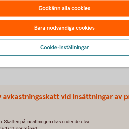
Godkänn alla cookies
ret
Bara nödvändiga cookies
Cookie-inställningar
gen grund för skatt.
ngen grund för skatt.
de månaderna av året.
 avkastningsskatt vid insättningar av 
i. Skatten på insättningen dras under de elva
äga 1/11 per månad.