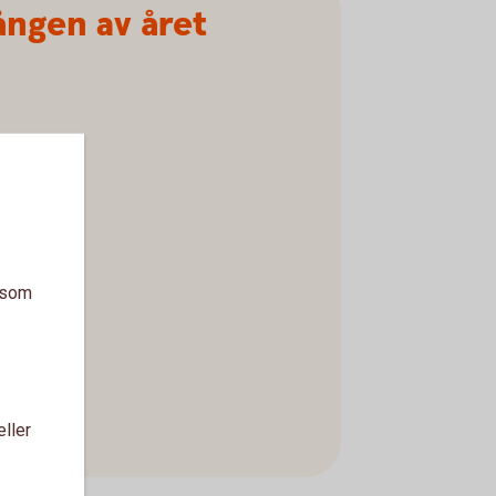
ången av året
a som
eller