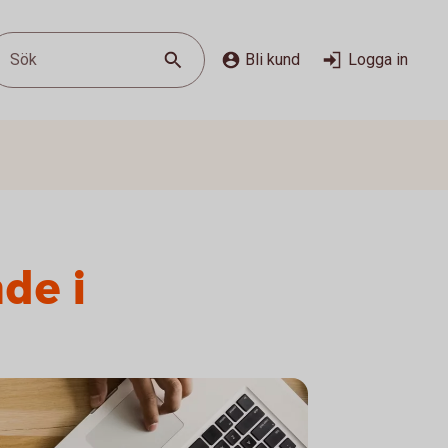
Sök
Bli kund
Logga in
de i