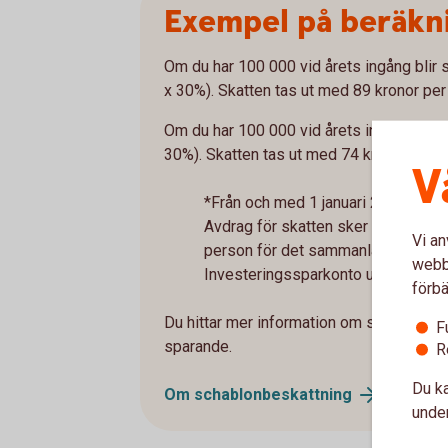
Exempel på beräkni
Om du har 100 000 vid årets ingång blir 
x 30%). Skatten tas ut med 89 kronor pe
Om du har 100 000 vid årets ingång blir 
30%). Skatten tas ut med 74 kronor per 
V
*Från och med 1 januari 2026 är spa
Avdrag för skatten sker sedan auto
Vi an
person för det sammanlagda sparan
webbp
Investeringssparkonto upp till 300 
förbä
Du hittar mer information om skatteavdr
F
sparande.
R
Du ka
Om
schablonbeskattning
under