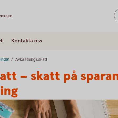
eningar
et
Kontakta oss
ringar
Avkastningsskatt
att – skatt på sparan
ring