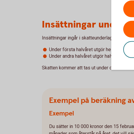
Insättningar under å
Insättningar ingår i skatteunderlaget.
Under första halvåret utgör hela insättnin
Under andra halvåret utgör halva insättni
Skatten kommer att tas ut under de resteran
Exempel på beräkning av
Exempel
Du sätter in 10 000 kronor den 15 februar
månader som återstår på året, det vill s