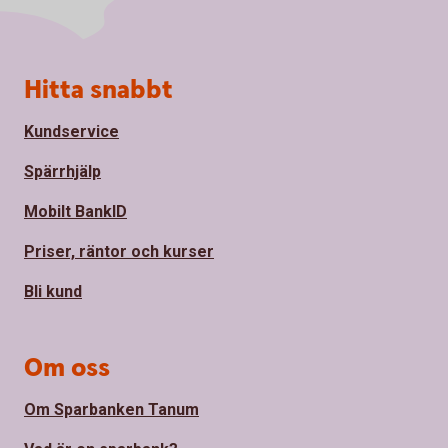
Sidfot
Hitta snabbt
Kundservice
Spärrhjälp
Mobilt BankID
Priser, räntor och kurser
Bli kund
Om oss
Om Sparbanken Tanum