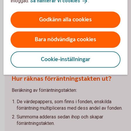
inloggad.
Så hanterar vi
cookies
.
avkastning som räntefonden skulle få 12 månader
framåt vid ett oförändrat ränteläge/oförändrade
Godkänn alla cookies
marknadsräntor. Förräntningstakten uppdateras en
gång i månaden. I angivna förräntningstakter är alla
avgifter redan dragna.
Bara nödvändiga cookies
Förräntningstakten är på tapeten
(swedbank-aktiellt.se)
Cookie-inställningar
Hur räknas förräntningstakten ut?
Beräkning av förräntningstakten:
De värdepappers, som finns i fonden, enskilda
förräntning multipliceras med dess andel av fonden.
Summorna adderas sedan ihop och skapar
förräntningstakten.