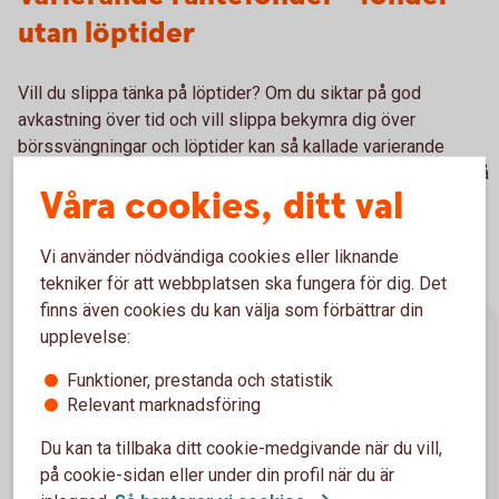
utan löptider
Vill du slippa tänka på löptider? Om du siktar på god
avkastning över tid och vill slippa bekymra dig över
börssvängningar och löptider kan så kallade varierande
räntefonder vara något för dig. Här väljer förvaltaren löptid på
Våra cookies, ditt val
placeringarna utifrån sin egen tro kring ränteutvecklingen
framöver.
Vi använder nödvändiga cookies eller liknande
tekniker för att webbplatsen ska fungera för dig. Det
finns även cookies du kan välja som förbättrar din
upplevelse:
Förräntningstakt, duration och
marknadsräntor
Funktioner, prestanda och statistik
Relevant marknadsföring
Förräntningstakt/avkastning
Du kan ta tillbaka ditt cookie-medgivande när du vill,
på cookie-sidan eller under din profil när du är
Förräntningstakten (Yield to maturity) visar den