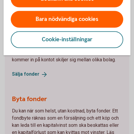
Sälja fonder
Bara nödvändiga cookies
Om du säljer en fond från Swedbank Robur före
fondens bryttid får du oftast den dagens kurs.
Observera att fonder kan ha andra bryttider än
Cookie-inställningar
bankens bryttid vilket kan påverka vilken avslutsdag
affären får. Hur lång tid det tar innan pengarna
kommer in på kontot skiljer sig mellan olika bolag.
Sälja
fonder
Byta fonder
Du kan när som helst, utan kostnad, byta fonder. Ett
fondbyte räknas som en försäljning och ett köp och
kan leda till en kapitalvinst som ska beskattas eller
en kapitalförlust som kan kvittas mot vinster. Läs