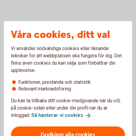
Så lång tid tar det när du köper
Våra cookies, ditt val
och säljer fonder
Vi använder nödvändiga cookies eller liknande
tekniker för att webbplatsen ska fungera för dig. Det
Köpa fonder
finns även cookies du kan välja som förbättrar din
upplevelse:
Om du köper en fond från Swedbank Robur före
fondens bryttid får du oftast den dagens kurs.
Funktioner, prestanda och statistik
Observera att fonder kan ha andra bryttider än
Relevant marknadsföring
bankens bryttid vilket kan påverka vilken avslutsdag
Du kan ta tillbaka ditt cookie-medgivande när du vill,
affären får. Kom igång med vår guide och se hur ett
på cookie-sidan eller under din profil när du är
fondköp går till.
inloggad.
Så hanterar vi
cookies
.
Köpa
fonder
Godkänn alla cookies