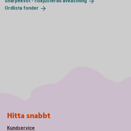
Sharpekvot - riskjusterad
avkastning
Ordlista
fonder
Sidfot
Hitta snabbt
Kundservice