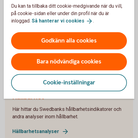
Du kan ta tillbaka ditt cookie-medgivande när du vill,
på cookie-sidan eller under din profil när du är
inloggad.
Så hanterar vi
cookies
.
Företagande
Här hittar du Swedbanks analyser och rapporter som
Godkänn alla cookies
rör företagande och företagare.
Företagande
Bara nödvändiga cookies
Cookie-inställningar
Hållbarhet
Här hittar du Swedbanks hållbarhetsindikatorer och
andra analyser inom hållbarhet.
Hållbarhetsanalyser