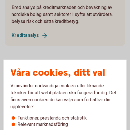
Bred analys på kreditmarknaden och bevakning av
nordiska bolag samt sektorer i syfte att utvärdera,
belysa risk och sätta kreditbetyg.
Kreditanalys
Våra cookies, ditt val
Privatekonomi
Här finns Swedbanks privatekonomiska rapporter
Vi använder nödvändiga cookies eller liknande
och analyser över sådant som rör hushållens
tekniker för att webbplatsen ska fungera för dig. Det
ekonomi.
finns även cookies du kan välja som förbättrar din
upplevelse:
Privatekonomi
Funktioner, prestanda och statistik
Relevant marknadsföring