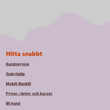
Sidfot
Hitta snabbt
Kundservice
Spärrhjälp
Mobilt BankID
Priser, räntor och kurser
Bli kund