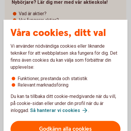
Nybörjare? Lär dig mer med vår aktieskola!
Vad är aktier?
Hur fungerar aktier?
Hur kan du öka chansen att tjäna pengar på
Våra cookies, ditt val
aktier?
Med vår aktieskola blir det både roligare och enklare
Vi använder nödvändiga cookies eller liknande
att handla.
tekniker för att webbplatsen ska fungera för dig. Det
finns även cookies du kan välja som förbättrar din
Swedbanks
aktieskola
upplevelse:
Funktioner, prestanda och statistik
Relevant marknadsföring
Du kan ta tillbaka ditt cookie-medgivande när du vill,
Aktiehandel – våra 5 bästa tips
på cookie-sidan eller under din profil när du är
inloggad.
Så hanterar vi
cookies
.
Godkänn alla cookies
Förstå vad du köper