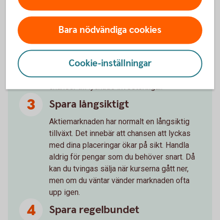
Läs på om företaget du ska köpa aktier i
innan du bestämmer dig.
Bara nödvändiga cookies
Följ företagen du har aktier i
Cookie-inställningar
Håll koll på vad som händer i de företag och
på de marknader du sparar i. Det ökar dina
chanser till lyckade investeringar.
Spara långsiktigt
Aktiemarknaden har normalt en långsiktig
tillväxt. Det innebär att chansen att lyckas
med dina placeringar ökar på sikt. Handla
aldrig för pengar som du behöver snart. Då
kan du tvingas sälja när kurserna gått ner,
men om du väntar vänder marknaden ofta
upp igen.
Spara regelbundet