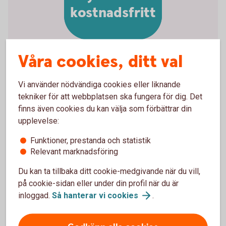
kostnadsfritt
Våra cookies, ditt val
Vill du hellre välja egna
Vi använder nödvändiga cookies eller liknande
fonder?
tekniker för att webbplatsen ska fungera för dig. Det
finns även cookies du kan välja som förbättrar din
Vi har ett av marknadens bredaste placeringsutbud
upplevelse:
av fonder. Detta gör att du hitta alternativ som
Funktioner, prestanda och statistik
passar just dina behov. Självklart kan du när som
Relevant marknadsföring
helst – kostnadsfritt - byta till andra fonder. Du kan
även se hur mycket din arbetsgivare har betalat in,
Du kan ta tillbaka ditt cookie-medgivande när du vill,
utvecklingen på ditt sparande och ändra
på cookie-sidan eller under din profil när du är
köpfördelningen för framtida insättningar.
inloggad.
Så hanterar vi
cookies
.
Internetbanken eller vår app