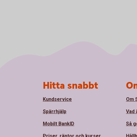
Sidfot
Hitta snabbt
Om
Kundservice
Om 
Spärrhjälp
Vad 
Mobilt BankID
Så ge
Priser, räntor och kurser
Håll