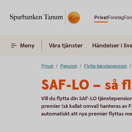
Privat
Företag
För
Meny
Våra tjänster
Händelser i liv
Privat
Pension
Flytta tjänstepension
SAF-LO – så f
Vill du flytta din SAF-LO tjänstepension
premier (så kallat omval) hanteras av F
automatiskt att nya premier flyttas m