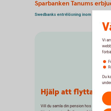
Sparbanken Tanums erbj
Swedbanks entrélösning inom SAF-LO
(p
V
Vi an
webbp
förbä
F
R
Du ka
under
Hjälp att flytta tj
Vill du samla din pension hos oss och få e