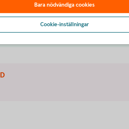
 till med det. Välkommen att kontakta oss på
Bara nödvändiga cookies
g flytta tjänstepensionen
Cookie-inställningar
ID