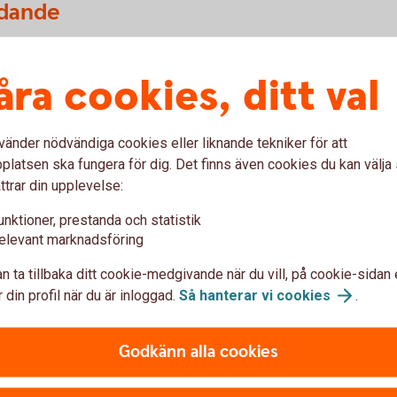
udande
df)
åra cookies, ditt val
vänder nödvändiga cookies eller liknande tekniker för att
latsen ska fungera för dig. Det finns även cookies du kan välj
ttrar din upplevelse:
Få hjälp med
flytt av pension
unktioner, prestanda och statistik
elevant marknadsföring
n ta tillbaka ditt cookie-medgivande när du vill, på cookie-sidan 
 din profil när du är inloggad.
Så hanterar vi
cookies
.
änstepension
Godkänn alla cookies
n bättre överblick? Vi kan inte flytta din