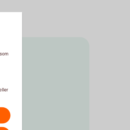
a som
eller