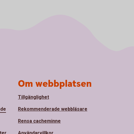
Om webbplatsen
Tillgänglighet
nde
Rekommenderade webbläsare
Rensa cacheminne
ter
Användarvillkor