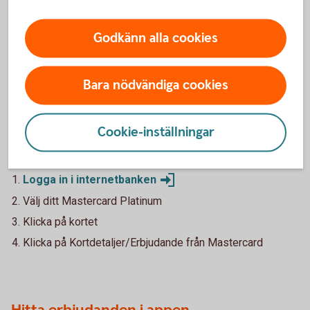
erbjudandet. Erbjudandet gäller under 2026.
Godkänn alla cookies
Bara nödvändiga cookies
Ta del av alla erbjudanden för
Mastercard Platinum
Cookie-inställningar
Hitta erbjudanden i internettbanken
Logga in i
internetbanken
Välj ditt Mastercard Platinum
Klicka på kortet
Klicka på Kortdetaljer/Erbjudande från Mastercard