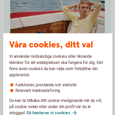
Våra cookies, ditt val
Vi använder nödvändiga cookies eller liknande
tekniker för att webbplatsen ska fungera för dig. Det
finns även cookies du kan välja som förbättrar din
30 % på The Resort Co
upplevelse:
Upptäck The Resort Co stiliga semesterplagg
Funktioner, prestanda och statistik
Relevant marknadsföring
Kollektionerna erbjuder pikétröjor, t-shirts, skjortor,
badbyxor, solglasögon och andra accessoarer.
Du kan ta tillbaka ditt cookie-medgivande när du vill,
på cookie-sidan eller under din profil när du är
Använd ditt Mastercard Platinum för att ta del av
inloggad.
Så hanterar vi
cookies
.