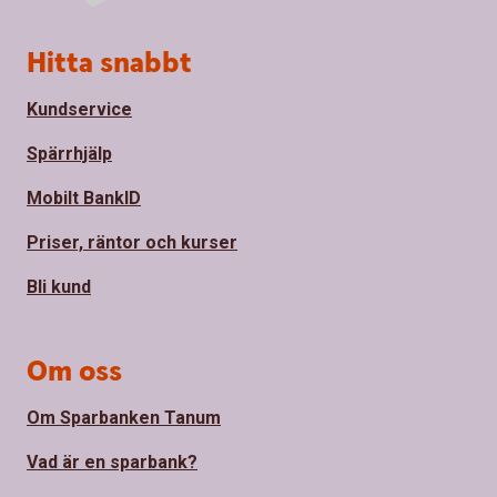
Sidfot
Hitta snabbt
Kundservice
Spärrhjälp
Mobilt BankID
Priser, räntor och kurser
Bli kund
Om oss
Om Sparbanken Tanum
Vad är en sparbank?