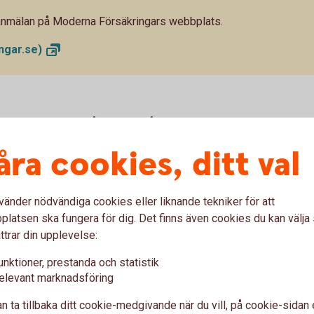
anmälan på Moderna Försäkringars webbplats.
ngar.se)
d utnyttjad kredit på 20 000 kr återbetalt
ormation om pris och räkneexempel längre ner
åra cookies, ditt val
vänder nödvändiga cookies eller liknande tekniker för att
latsen ska fungera för dig. Det finns även cookies du kan välj
a skydd
ttrar din upplevelse:
unktioner, prestanda och statistik
elevant marknadsföring
Förlängd garanti
n ta tillbaka ditt cookie-medgivande när du vill, på cookie-sidan 