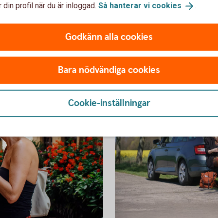
När du handlar med något av våra
 din profil när du är inloggad.
Så hanterar vi
cookies
.
kreditkort har du en förlängd garanti för
h
vitvaror och hemelektronik. Hur lång den
är beror på vilket kreditkort du använde.
Godkänn alla cookies
p
Bara nödvändiga cookies
Cookie-inställningar