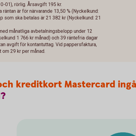
01), rörlig. Årsavgift 195 kr.
va räntan är för närvarande 13,50 % (Nyckelkund:
 som ska betalas är 21 382 kr (Nyckelkund: 21
 med månatliga avbetalningsbelopp under 12
kelkund 1 766 kr månad) och 39 räntefria dagar
tan avgift för kontantuttag. Vid pappersfaktura,
ift om 29 kr per månad.
- och kreditkort Mastercard ing
d?