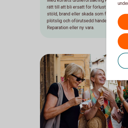
Med kortets drulleförsäkring kan du ha
under
rätt till att bli ersatt för förlust genom
stöld, brand eller skada som följd av en
plötslig och oförutsedd händelse.
Reparation eller ny vara.