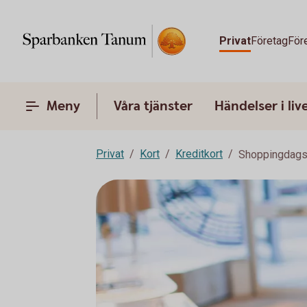
Privat
Företag
För
Meny
Våra tjänster
Händelser i liv
Privat
Kort
Kreditkort
Shoppingdags? 