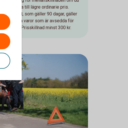
Få ersättning för mellanskillnaden om du
ittar en vara till lägre ordinarie pris.
Prisskyddet, som gäller 90 dagar, gäller
för de flesta varor som är avsedda för
rivat bruk. Prisskillnad minst 300 kr.