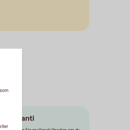
a som
Prisgaranti
eller