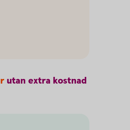
år
utan
extra
kostnad