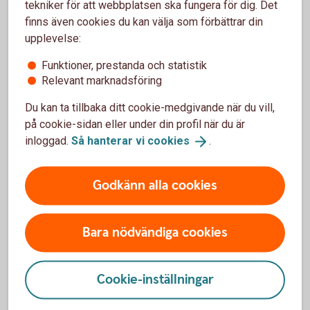
tekniker för att webbplatsen ska fungera för dig. Det
Trafik, hel och halv – vad är det för skillnad på
finns även cookies du kan välja som förbättrar din
försäkringarna?
upplevelse:
När slutar den tidigare ägarens försäkring att
Funktioner, prestanda och statistik
gälla?
Relevant marknadsföring
Du kan ta tillbaka ditt cookie-medgivande när du vill,
Om man övningskör och olyckan är framme,
på cookie-sidan eller under din profil när du är
täcker bilförsäkringen då?
inloggad.
Så hanterar vi
cookies
.
Gäller bilförsäkringen utanför Sverige?
Godkänn alla cookies
Täcker försäkringen viltolyckor?
Bara nödvändiga cookies
Vilka bilar har en vagnskadegaranti?
Cookie-inställningar