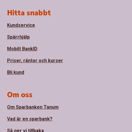
Sidfot
Hitta snabbt
Kundservice
Spärrhjälp
Mobilt BankID
Priser, räntor och kurser
Bli kund
Om oss
Om Sparbanken Tanum
Vad är en sparbank?
Så ger vi tillbaka