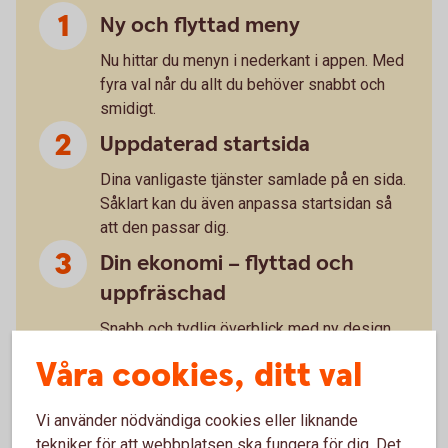
Ny och flyttad meny
Nu hittar du menyn i nederkant i appen. Med
fyra val når du allt du behöver snabbt och
smidigt.
Uppdaterad startsida
Dina vanligaste tjänster samlade på en sida.
Såklart kan du även anpassa startsidan så
att den passar dig.
Din ekonomi – flyttad och
uppfräschad
Snabb och tydlig överblick med ny design.
”Du” handlar om dig
Våra cookies, ditt val
Under det här valet hittar du till exempel
Vi använder nödvändiga cookies eller liknande
dokument och meddelande. Sånt som
tekniker för att webbplatsen ska fungera för dig. Det
handlar om dig, helt enkelt.