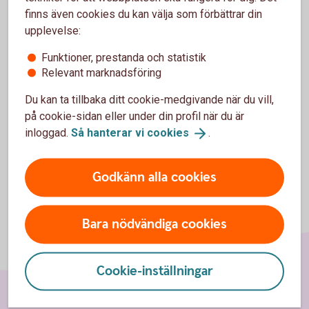
finns även cookies du kan välja som förbättrar din
Behöver du hjälp?
upplevelse:
Under "Hjälp" i appen hittar du nu svar på
Funktioner, prestanda och statistik
vanliga frågor och kontaktuppgifter till oss.
Relevant marknadsföring
Vi finns här för både små och stora frågor.
Du kan ta tillbaka ditt cookie-medgivande när du vill,
på cookie-sidan eller under din profil när du är
inloggad.
Så hanterar vi
cookies
.
Godkänn alla cookies
Bara nödvändiga cookies
Cookie-inställningar