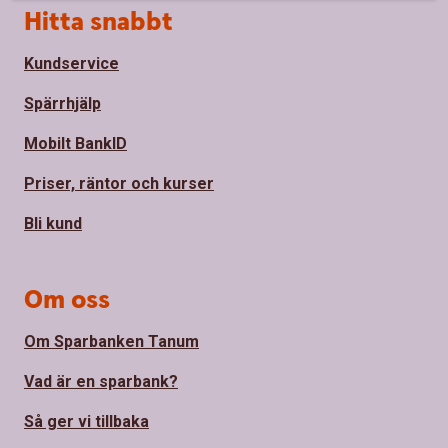
Sidfot
Hitta snabbt
Kundservice
Spärrhjälp
Mobilt BankID
Priser, räntor och kurser
Bli kund
Om oss
Om Sparbanken Tanum
Vad är en sparbank?
Så ger vi tillbaka