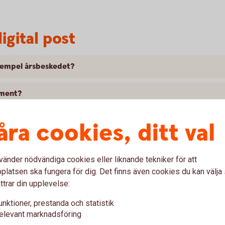
igital post
 exempel årsbeskedet?
ument?
 er på papper i brevlådan?
åra cookies, ditt val
Swedbank Försäkring?
vänder nödvändiga cookies eller liknande tekniker för att
latsen ska fungera för dig. Det finns även cookies du kan välj
er?
ttrar din upplevelse:
/konton hos er?
unktioner, prestanda och statistik
elevant marknadsföring