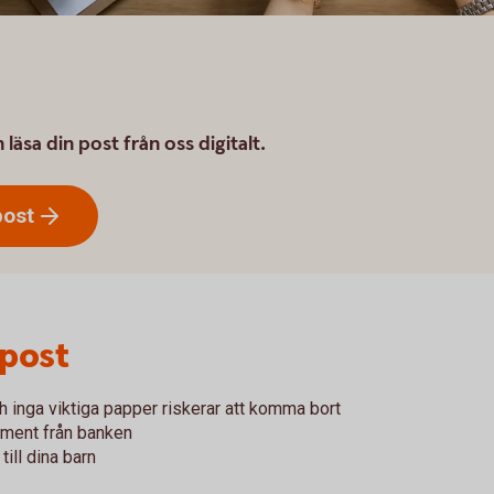
äsa din post från oss digitalt.
post
 post
och inga viktiga papper riskerar att komma bort
ument från banken
ill dina barn