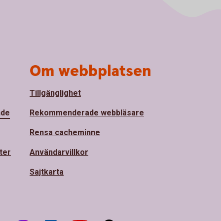
Om webbplatsen
Tillgänglighet
nde
Rekommenderade webbläsare
Rensa cacheminne
ter
Användarvillkor
Sajtkarta