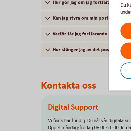
Hur gör jag om jag fortfarande vill h
Du ka
under
Kan jag styra om min post från er mo
Varför får jag fortfarande dokumente
Hur stänger jag av det postala utski
Kontakta oss
Digital Support
Vi finns här för dig. Du når vår digitala s
Öppet måndag-fredag 08.00-20.00, lörd