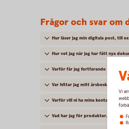
Frågor och svar om d
Hur läser jag min digitala post, till
Hur vet jag när jag har fått nya dok
Varför får jag fortfarande post från
V
Var hittar jag mitt årsbesked från 
Vi an
webbp
Varför vill ni ha mina kontaktuppgift
förbä
Vad har jag för produkter/tjänster
F
R