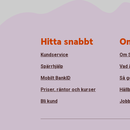
Sidfot
Hitta snabbt
Om
Kundservice
Om 
Spärrhjälp
Vad 
Mobilt BankID
Så ge
Priser, räntor och kurser
Håll
Bli kund
Jobb