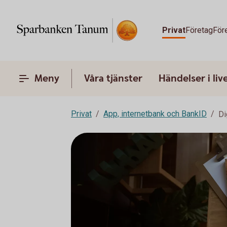
Privat
Företag
För
Meny
Våra tjänster
Händelser i liv
Privat
App, internetbank och BankID
Di