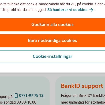
a all post hem till min brevlåda?
n ta tillbaka ditt cookie-medgivande när du vill, på cookie-sidan 
 din profil när du är inloggad.
Så hanterar vi
cookies
.
t en annan digital brevlåda som jag vanligtvis använder?
Godkänn alla cookies
n digitala i min internetbank fastän jag valt postal distribut
cket vid bolagshändelser?
Bara nödvändiga cookies
Cookie-inställningar
BankID support
0771-97 75 12
Frågor om BankID? BankID s
upport på
.
ag-söndag 08.00-18.00
med undantag för storhelg