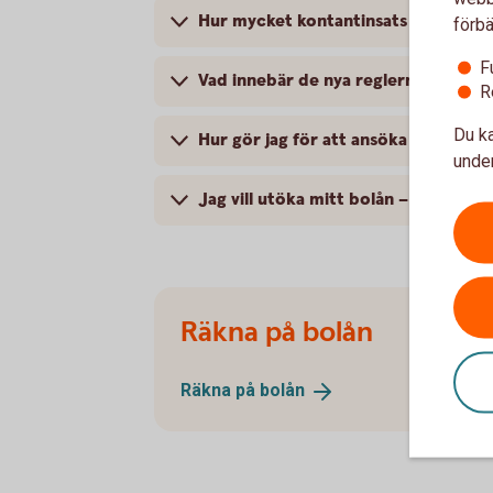
Hur mycket kontantinsats behöver j
förbä
F
Vad innebär de nya reglerna för di
R
Du ka
Hur gör jag för att ansöka om sänkt
under
Jag vill utöka mitt bolån – hur påve
Räkna på bolån
Räkna på
bolån