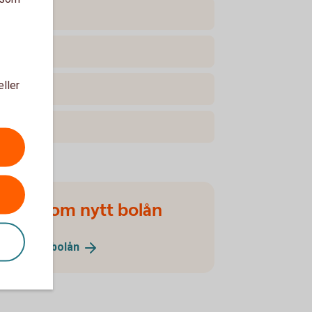
eller
Ansök om nytt bolån
Ansök om
bolån