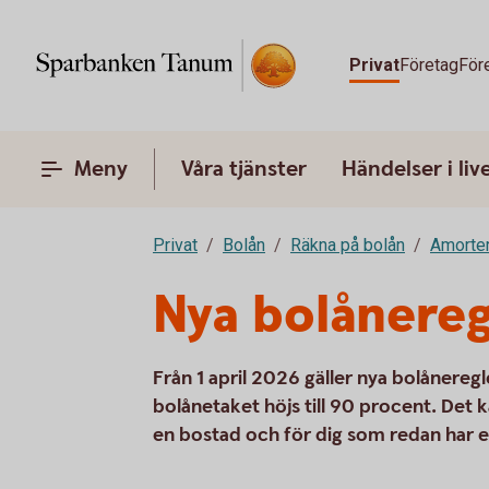
Privat
Företag
För
Meny
Våra tjänster
Händelser i liv
Privat
Bolån
Räkna på bolån
Amorter
Nya bolånereg
Från 1 april 2026 gäller nya bolånereg
bolånetaket höjs till 90 procent. Det 
en bostad och för dig som redan har e