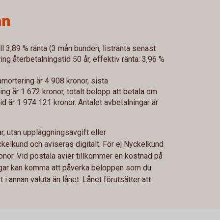
ån
ll 3,89 % ränta (3 mån bunden, listränta senast
g återbetalningstid 50 år, effektiv ränta: 3,96 %
mortering är 4 908 kronor, sista
g är 1 672 kronor, totalt belopp att betala om
id är 1 974 121 kronor. Antalet avbetalningar är
, utan uppläggningsavgift eller
ckelkund och aviseras digitalt. För ej Nyckelkund
nor. Vid postala avier tillkommer en kostnad på
ringar kan komma att påverka beloppen som du
i annan valuta än lånet. Lånet förutsätter att