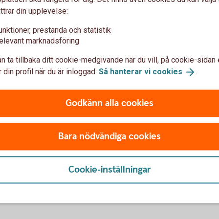
ag med de nya reglerna?
ttrar din upplevelse:
unktioner, prestanda och statistik
n månadsamortering?
elevant marknadsföring
n ta tillbaka ditt cookie-medgivande när du vill, på cookie-sidan 
 amortering?
 din profil när du är inloggad.
Så hanterar vi
cookies
.
rkar de nya reglerna mig?
Godkänn alla cookies
Bara nödvändiga cookies
Ansök om lånelöfte
Cookie-inställningar
Ansök om
lånelöfte