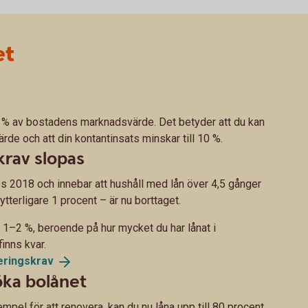
et
90 % av bostadens marknadsvärde. Det betyder att du kan
rde och att din kontantinsats minskar till 10 %.
krav slopas
s 2018 och innebar att hushåll med lån över 4,5 gånger
terligare 1 procent – är nu borttaget.
 1–2 %, beroende på hur mycket du har lånat i
finns kvar.
eringskrav
öka bolånet
xempel för att renovera, kan du nu låna upp till 80 procent