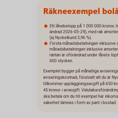
Räkneexempel bol
Ett lånebelopp på 1 000 000 kronor, ti
ändrad 2026-05-29), med rak amorterin
(ej Nyckelkund 3,96 %).
Första månadsbetalningen inklusive a
månadsbetalningen inklusive amorterin
räntan är oförändrad under lånets löpt
600 stycken.
Exemplet bygger på månatliga aviseringar
aviseringskostnad, förutsatt att du är Ny
tillkommer uppläggningsavgift på 650 kro
45 kronor i aviavgift. Valutakursföränd
ska betala om du till exempel har inkomst 
säkerhet lämnas i form av pant i bostad.