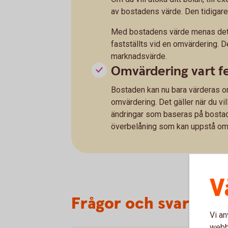
av bostadens värde. Den tidigare
Med bostadens värde menas det p
fastställts vid en omvärdering. D
marknadsvärde.
Omvärdering vart f
Bostaden kan nu bara värderas om
omvärdering. Det gäller när du vil
ändringar som baseras på bostad
överbelåning som kan uppstå om bo
V
Frågor och svar om 
Vi an
webbp