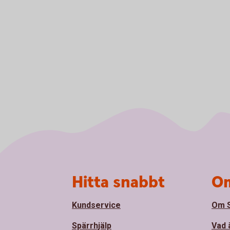
Sidfot
Hitta snabbt
Om
Kundservice
Om 
Spärrhjälp
Vad 