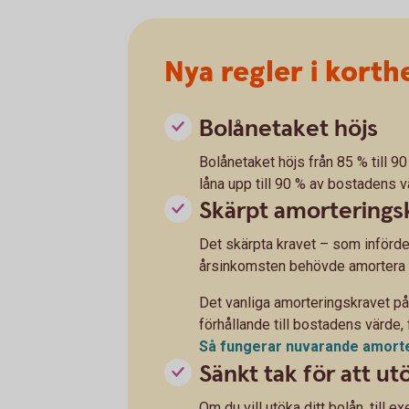
Nya regler i korth
Bolånetaket höjs
Bolånetaket höjs från 85 % till 
låna upp till 90 % av bostadens vä
Skärpt amorterings
Det skärpta kravet – som införde
årsinkomsten behövde amortera yt
Det vanliga amorteringskravet på
förhållande till bostadens värde, 
Så fungerar nuvarande
amort
Sänkt tak för att ut
Om du vill utöka ditt bolån, till e