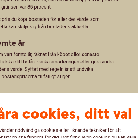
 gränsen var 85 procent.
ris du köpt bostaden för eller det värde som
etta kan skilja sig från bostadens aktuella
emte år
 vart femte år, räknat från köpet eller senaste
l utöka ditt bolån, sänka amorteringen eller göra andra
ens värde. Syftet med regeln är att undvika
stadspriserna tillfälligt stiger.
åra cookies, ditt val
de nya bolånereglerna
vänder nödvändiga cookies eller liknande tekniker för att
latsen ska fungera för dig. Det finns även cookies du kan välj