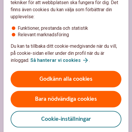
tekniker för att webbplatsen ska fungera för dig. Det
Sidfot
finns även cookies du kan välja som förbättrar din
Hitta snabbt
upplevelse:
Kundservice
Funktioner, prestanda och statistik
Relevant marknadsföring
Spärrhjälp
Du kan ta tillbaka ditt cookie-medgivande när du vill,
Mobilt BankID
på cookie-sidan eller under din profil när du är
inloggad.
Så hanterar vi
cookies
.
Priser, räntor och kurser
Bli kund
Godkänn alla cookies
Om oss
Bara nödvändiga cookies
Om Sparbanken Tanum
Cookie-inställningar
Vad är en sparbank?
Så ger vi tillbaka