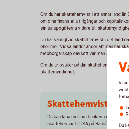
Om du har skattehemvist i ett annat land ä
om dina finansiella tillgångar och kapitalinko
sin tur uppgifterna vidare till skattemyndigh
Du har vanligtvis skattehemvist i det land där
eller mer. Vissa länder anser att man har sk
medborgarskap oavsett var man är bosatt, 
V
Om du är osäker på din skattehemvist bör du 
skattemyndighet.
Vi an
webbp
förbä
Skattehemvist i US
F
R
Du kan läsa mer om bankens rapporterin
skattehemvist i USA på Bankföreningen
Du ka