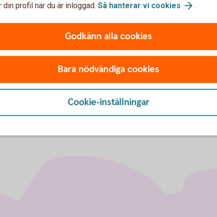
 din profil när du är inloggad.
Så hanterar vi
cookies
.
skattehemvist i annat land
(financesweden.se)
hemsida.
Godkänn alla cookies
CRS - Skatterättslig hemv
(financesweden.se)
Bara nödvändiga cookies
Cookie-inställningar