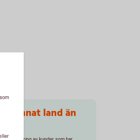
a som
t i annat land än
r USA
eller
s rapportering av kunder som har