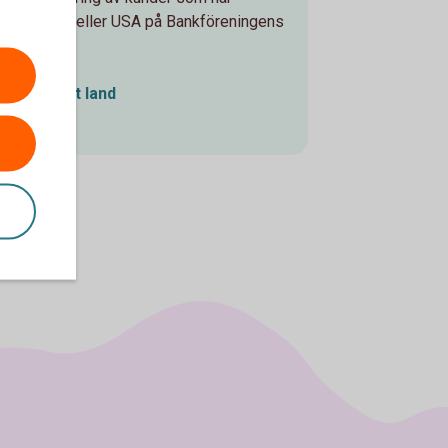
 än Sverige eller USA på Bankföreningens
ist i annat land