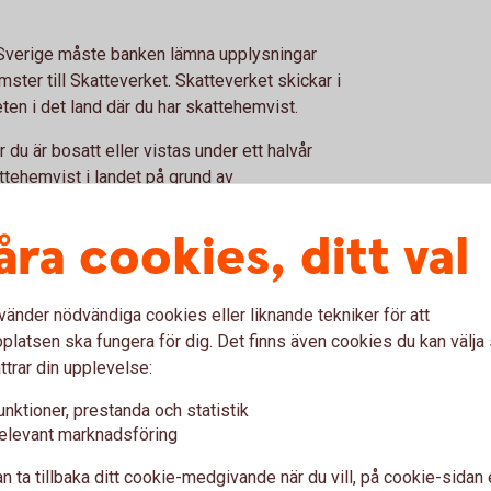
n Sverige måste banken lämna upplysningar
mster till Skatteverket. Skatteverket skickar i
eten i det land där du har skattehemvist.
 du är bosatt eller vistas under ett halvår
attehemvist i landet på grund av
exempelvis USA.
åra cookies, ditt val
kontakta Skatteverket eller aktuellt lands
vänder nödvändiga cookies eller liknande tekniker för att
latsen ska fungera för dig. Det finns även cookies du kan välj
ttrar din upplevelse:
A
Skattehemvis
unktioner, prestanda och statistik
Sverige elle
elevant marknadsföring
g av kunder som har
s hemsida.
n ta tillbaka ditt cookie-medgivande när du vill, på cookie-sidan 
Du kan läsa mer om banken