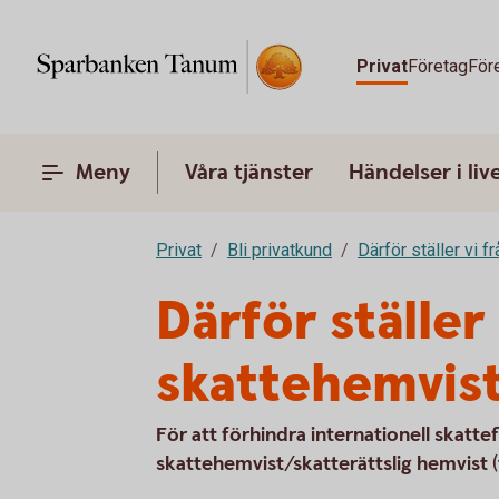
Privat
Företag
För
Meny
Våra tjänster
Händelser i liv
Privat
Bli privatkund
Därför ställer vi f
Därför ställe
skattehemvis
För att förhindra internationell skatte
skattehemvist/skatterättslig hemvist (