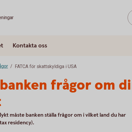
eningar
et
Kontakta oss
rågor
FATCA för skattskyldiga i USA
r banken frågor om d
t
flykt måste banken ställa frågor om i vilket land du har
tax residency).