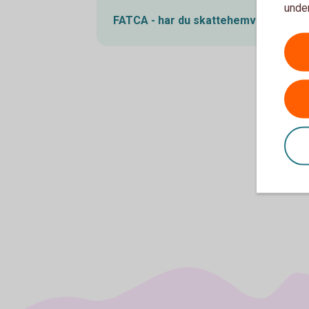
under
FATCA - har du skattehemvist i USA?