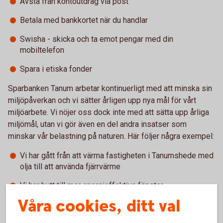
Avstå från kontoutdrag via post
Betala med bankkortet när du handlar
Swisha - skicka och ta emot pengar med din
mobiltelefon
Spara i etiska fonder
Sparbanken Tanum arbetar kontinuerligt med att minska sin
miljöpåverkan och vi sätter årligen upp nya mål för vårt
miljöarbete. Vi nöjer oss dock inte med att sätta upp årliga
miljömål, utan vi gör även en del andra insatser som
minskar vår belastning på naturen. Här följer några exempel:
Vi har gått från att värma fastigheten i Tanumshede med
olja till att använda fjärrvärme
Vi har bytt till mer energieffektiva fönster
För dig som funderar på att
investera i solceller
Våra cookies, ditt val
erbjuder vi mycket förmånlig
sollån
Om du vill köpa en mer miljövänlig bil erbjuder vi