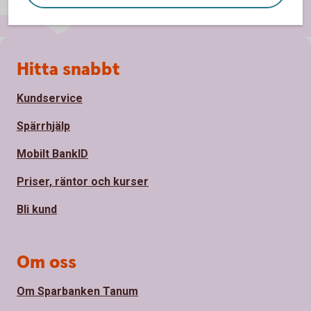
Sidfot
Hitta snabbt
Kundservice
Spärrhjälp
Mobilt BankID
Priser, räntor och kurser
Bli kund
Om oss
Om Sparbanken Tanum