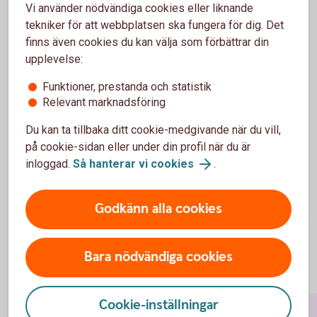
Vi använder nödvändiga cookies eller liknande
grönt billån
tekniker för att webbplatsen ska fungera för dig. Det
Låna en kortterminal! Företag och föreningar kan
finns även cookies du kan välja som förbättrar din
tillfälligt
låna en kortterminal
upplevelse:
Har du idéer och tankar gällande hur vi kan göra ett ännu
Funktioner, prestanda och statistik
bättre miljöarbete?
Relevant marknadsföring
Skriv några rader till den som är
Du kan ta tillbaka ditt cookie-medgivande när du vill,
hållbarhetsansvarig hos oss!
på cookie-sidan eller under din profil när du är
Bankens Hållbarhetspolicy
inloggad.
Så hanterar vi cookies
.
Godkänn alla cookies
Bara nödvändiga cookies
Cookie-inställningar