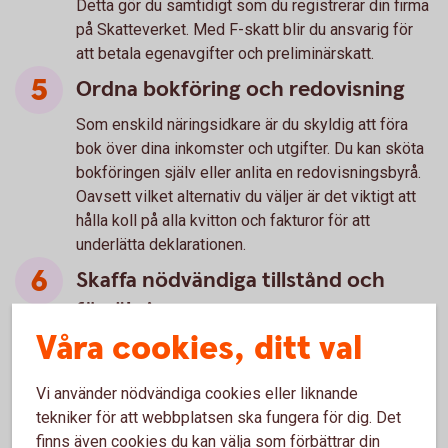
Detta gör du samtidigt som du registrerar din firma
på Skatteverket. Med F-skatt blir du ansvarig för
att betala egenavgifter och preliminärskatt.
Ordna bokföring och redovisning
Som enskild näringsidkare är du skyldig att föra
bok över dina inkomster och utgifter. Du kan sköta
bokföringen själv eller anlita en redovisningsbyrå.
Oavsett vilket alternativ du väljer är det viktigt att
hålla koll på alla kvitton och fakturor för att
underlätta deklarationen.
Skaffa nödvändiga tillstånd och
försäkringar
Våra cookies, ditt val
Beroende på vilken typ av verksamhet du ska
bedriva, kan det krävas olika tillstånd. Kontakta din
kommun för att ta reda på vad som gäller för just
Vi använder nödvändiga cookies eller liknande
din bransch. Se också till att teckna nödvändiga
tekniker för att webbplatsen ska fungera för dig. Det
försäkringar för att skydda dig och din verksamhet.
finns även cookies du kan välja som förbättrar din