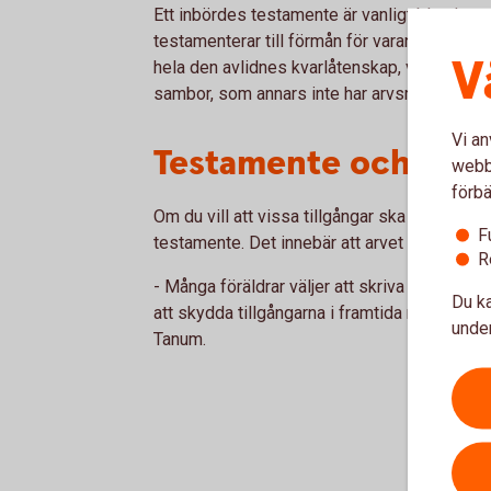
Ett inbördes testamente är vanligt bland sa
testamenterar till förmån för varandra. Detta
V
hela den avlidnes kvarlåtenskap, vilket kan v
sambor, som annars inte har arvsrätt enligt l
Vi an
Testamente och ens
webbp
förbä
Om du vill att vissa tillgångar ska vara ensk
F
testamente. Det innebär att arvet inte ingår 
R
- Många föräldrar väljer att skriva in att arv
Du ka
att skydda tillgångarna i framtida relationer
under
Tanum.