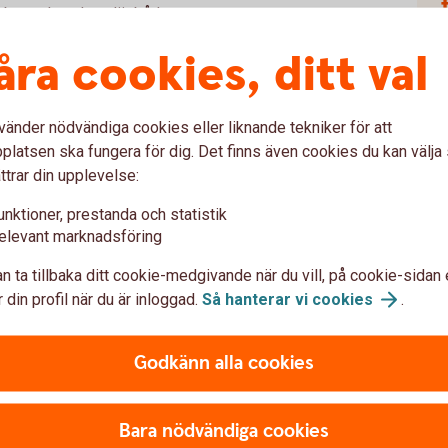
mbor och makar, där båda parter
 innebär att den efterlevande parten ärver
åra cookies, ditt val
ara ett viktigt skydd för efterlevande
agen.
k
vänder nödvändiga cookies eller liknande tekniker för att
kild egendom
latsen ska fungera för dig. Det finns även cookies du kan välj
ttrar din upplevelse:
ild egendom kan du reglera detta i ditt
unktioner, prestanda och statistik
i en framtida bodelning vid en skilsmässa.
elevant marknadsföring
 till deras barn ska vara enskild egendom för
n ta tillbaka ditt cookie-medgivande när du vill, på cookie-sidan 
, säger Carina Thelin, rådgivare på Sparbanken
 din profil när du är inloggad.
Så hanterar vi
cookies
.
Godkänn alla cookies
Bara nödvändiga cookies