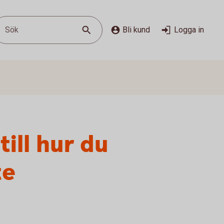
Sök
Bli kund
Logga in
till hur du
te