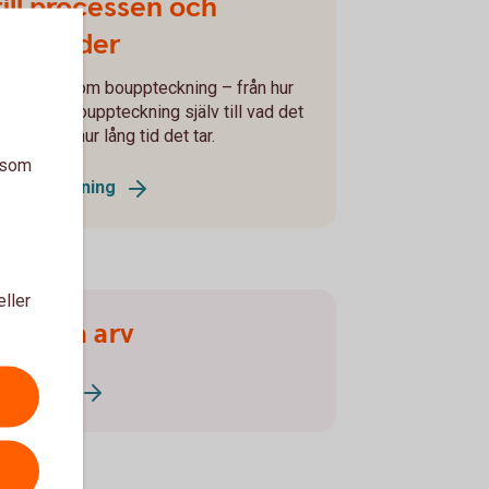
till processen och
kostnader
Lär dig allt om bouppteckning – från hur
du gör en bouppteckning själv till vad det
ostar och hur lång tid det tar.
a som
Bouppteckning
eller
Fördela arv
Arvskifte