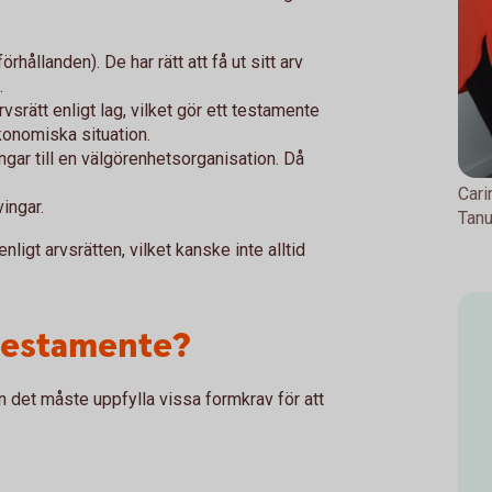
rhållanden). De har rätt att få ut sitt arv
.
srätt enligt lag, vilket gör ett testamente
konomiska situation.
ngar till en välgörenhetsorganisation. Då
Cari
vingar.
Tan
nligt arvsrätten, vilket kanske inte alltid
 testamente?
en det måste uppfylla vissa formkrav för att