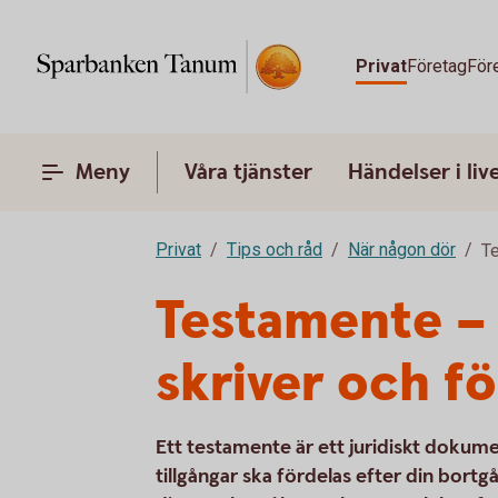
Privat
Företag
För
Meny
Våra tjänster
Händelser i liv
Privat
Tips och råd
När någon dör
Te
Testamente – E
skriver och f
Ett testamente är ett juridiskt dokum
tillgångar ska fördelas efter din bortgå