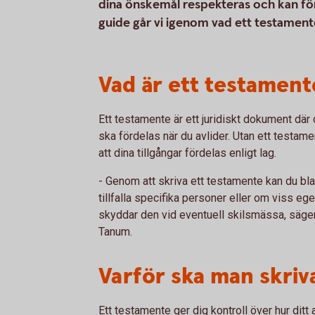
dina önskemål respekteras och kan förh
guide går vi igenom vad ett testamente 
Vad är ett testament
Ett testamente är ett juridiskt dokument där d
ska fördelas när du avlider. Utan ett testamen
att dina tillgångar fördelas enligt lag.
- Genom att skriva ett testamente kan du b
tillfalla specifika personer eller om viss e
skyddar den vid eventuell skilsmässa, säger
Tanum.
Varför ska man skriv
Ett testamente ger dig kontroll över hur ditt ar