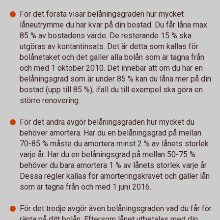
För det första visar belåningsgraden hur mycket
låneutrymme du har kvar på din bostad. Du får låna max
85 % av bostadens värde. De resterande 15 % ska
utgöras av kontantinsats. Det är detta som kallas för
bolånetaket och det gäller alla bolån som är tagna från
och med 1 oktober 2010. Det innebär att om du har en
belåningsgrad som är under 85 % kan du låna mer på din
bostad (upp till 85 %), ifall du till exempel ska göra en
större renovering.
För det andra avgör belåningsgraden hur mycket du
behöver amortera. Har du en belåningsgrad på mellan
70-85 % måste du amortera minst 2 % av lånets storlek
varje år. Har du en belåningsgrad på mellan 50-75 %
behöver du bara amortera 1 % av lånets storlek varje år.
Dessa regler kallas för amorteringskravet och gäller lån
som är tagna från och med 1 juni 2016.
För det tredje avgör även belåningsgraden vad du får för
ränta på ditt bolån. Eftersom lånet utbetalas med din