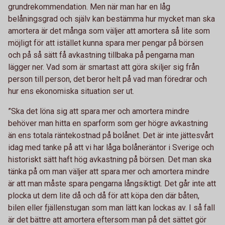
grundrekommendation. Men när man har en låg
belåningsgrad och själv kan bestämma hur mycket man ska
amortera är det många som väljer att amortera så lite som
möjligt för att istället kunna spara mer pengar på börsen
och på så sätt få avkastning tillbaka på pengarna man
lägger ner. Vad som är smartast att göra skiljer sig från
person till person, det beror helt på vad man föredrar och
hur ens ekonomiska situation ser ut.
”Ska det löna sig att spara mer och amortera mindre
behöver man hitta en sparform som ger högre avkastning
än ens totala räntekostnad på bolånet. Det är inte jättesvårt
idag med tanke på att vi har låga bolåneräntor i Sverige och
historiskt sätt haft hög avkastning på börsen. Det man ska
tänka på om man väljer att spara mer och amortera mindre
är att man måste spara pengarna långsiktigt. Det går inte att
plocka ut dem lite då och då för att köpa den där båten,
bilen eller fjällenstugan som man lätt kan lockas av. I så fall
är det bättre att amortera eftersom man på det sättet gör