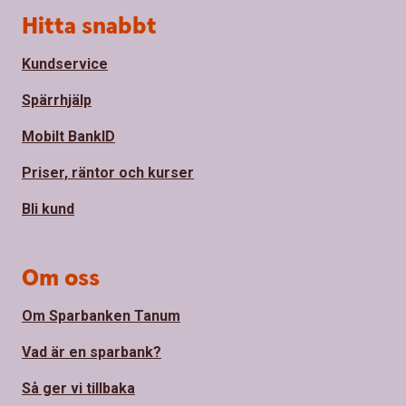
Sidfot
Hitta snabbt
Kundservice
Spärrhjälp
Mobilt BankID
Priser, räntor och kurser
Bli kund
Om oss
Om Sparbanken Tanum
Vad är en sparbank?
Så ger vi tillbaka